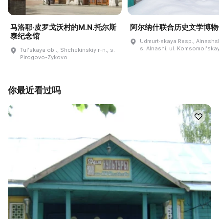
马洛耶·皮罗戈沃村的M.N.托尔斯
阿尔纳什联合历史文学博物
泰纪念馆
Udmurt·skaya Resp., Alnashski
s. Alnashi, ul. Komsomolʹskay
Tulʹskaya obl., Shchekinskiy r-n., s.
Pirogovo-Zykovo
你最近看过吗