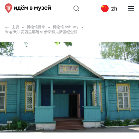
zh
主要
博物馆目录
博物馆 Vshody
米哈伊尔·瓦西里耶维奇·伊萨科夫斯基纪念馆