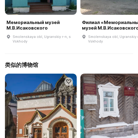
Мемориальный музей
Филиал «Мемориальн
М.В.Исаковского
музей М.В.Исаковског
Smolenskaya obl, Ugranskiy r-n, s
Smolenskaya obl, Ugranskiy r
Vskhody
Vskhody
类似的博物馆