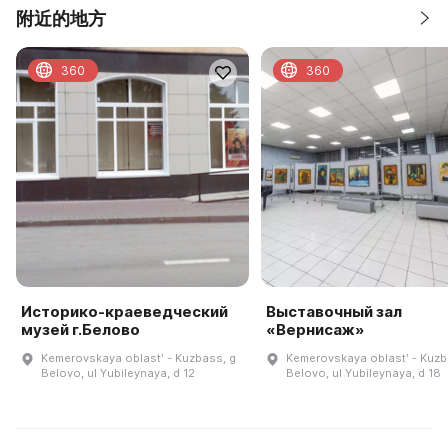
附近的地方
360
360
Историко-краеведческий
Выставочный зал
музей г.Белово
«Вернисаж»
Kemerovskaya oblastʹ - Kuzbass, g
Kemerovskaya oblastʹ - Kuzb
Belovo, ul Yubileynaya, d 12
Belovo, ul Yubileynaya, d 18