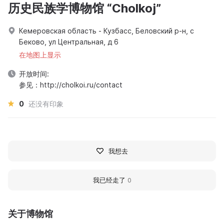
历史民族学博物馆 “Cholkoj”
Кемеровская область - Кузбасс, Беловский р-н, с
Беково, ул Центральная, д 6
在地图上显示
开放时间:
参见：http://cholkoi.ru/contact
0
还没有印象
我想去
我已经走了
0
关于博物馆