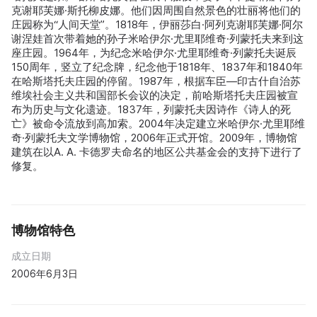
克谢耶芙娜·斯托柳皮娜。他们因周围自然景色的壮丽将他们的
庄园称为“人间天堂”。1818年，伊丽莎白·阿列克谢耶芙娜·阿尔
谢涅娃首次带着她的孙子米哈伊尔·尤里耶维奇·列蒙托夫来到这
座庄园。1964年，为纪念米哈伊尔·尤里耶维奇·列蒙托夫诞辰
150周年，竖立了纪念牌，纪念他于1818年、1837年和1840年
在哈斯塔托夫庄园的停留。1987年，根据车臣—印古什自治苏
维埃社会主义共和国部长会议的决定，前哈斯塔托夫庄园被宣
布为历史与文化遗迹。1837年，列蒙托夫因诗作《诗人的死
亡》被命令流放到高加索。2004年决定建立米哈伊尔·尤里耶维
奇·列蒙托夫文学博物馆，2006年正式开馆。2009年，博物馆
建筑在以A. A. 卡德罗夫命名的地区公共基金会的支持下进行了
修复。
博物馆特色
成立日期
2006年6月3日