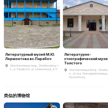
Литературный музей М.Ю.
Литературно-
Лермонтова вс.Парабоч
этнографический музей
Толстого
Chechenskaya resp., Shelkovskoy r-
n., p. Paraboch, ul. Lermontova, d 11
Chechenskaya Resp., Shelko
n., st-tsa. Starogladovskaya, 
Voroshilova
类似的博物馆