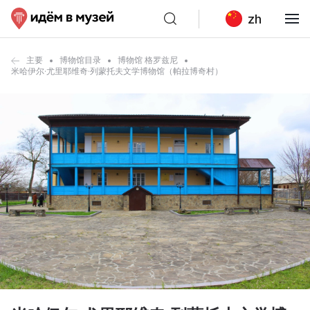
zh
主要
博物馆目录
博物馆 格罗兹尼
米哈伊尔·尤里耶维奇·列蒙托夫文学博物馆（帕拉博奇村）