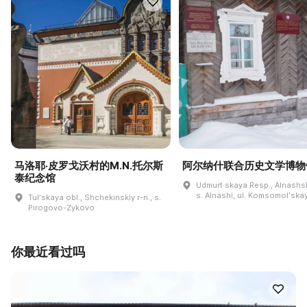
马洛耶·皮罗戈沃村的M.N.托尔斯
阿尔纳什联合历史文学博物
泰纪念馆
Udmurt·skaya Resp., Alnashski
s. Alnashi, ul. Komsomolʹskay
Tulʹskaya obl., Shchekinskiy r-n., s.
Pirogovo-Zykovo
你最近看过吗