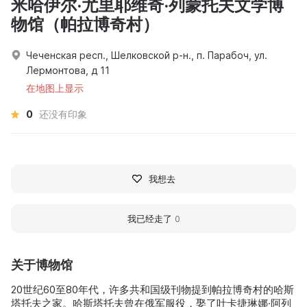
米哈伊尔·尤里耶维奇·列蒙托夫文学博
物馆（帕拉博奇村）
Чеченская респ., Шелковской р-н., п. Парабоч, ул.
Лермонтова, д 11
在地图上显示
0
还没有印象
我想去
我已经走了
0
关于博物馆
20世纪60至80年代，许多共和国级刊物提到帕拉博奇村的哈斯
塔托夫之家。哈斯塔托夫曾在俄军服役，娶了叶卡捷琳娜·阿列