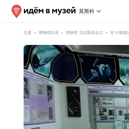
莫斯科
主要
博物馆目录
博物馆 克拉斯诺达尔
尤·V·康德