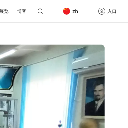
zh
展览
博客
入口