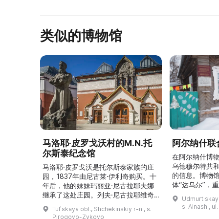
类似的博物馆
马洛耶·皮罗戈沃村的M.N.托
阿尔纳什联
尔斯泰纪念馆
在阿尔纳什博
乌德穆尔特共
马洛耶·皮罗戈沃是托尔斯泰家族的庄
的信息。博物
园，1837年由尼古莱·伊利奇购买。十
体“达乌尔”，
年后，他的妹妹玛丽亚·尼古拉耶夫娜
仪式。他们参
继承了这处庄园。列夫·尼古拉耶维奇
Udmurt·skaya
录片《南部乌
（列夫·托尔斯泰）在这里创作了许多
s. Alnashi, u
Tulʹskaya obl., Shchekinskiy r-n., s.
摄，并拥有若
著名作品。1999年，这座庄园成为雅
Pirogovo-Zykovo