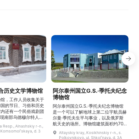
合历史文学博物馆
阿尔泰州国立G.S.·季托夫纪念
博物馆
物馆，工作人员收集关于
和国的节日、习俗和历史
阿尔泰州国立G.S.·季托夫纪念博物馆
馆内还有一个民俗戏剧团
是一个可以了解地球上第二位宇航员赫
重现南部乌德穆尔特人的
尔曼·季托夫生平与事业，以及俄罗斯
与了乌德穆尔特电视台纪
航天史的场所。博物馆建筑面积约700
与自然。
 Resp., Alnashskiy r-n.,
德穆尔特人的婚礼》的拍
平方米，收藏有9000多件独特物品。
l. Komsomolʹskaya, d. 3
Altayskiy kray, Kosikhinskiy r-n., s.
干仪式剧本。该地区至今
这里可以看到G.S.·季托夫的个人物品
Polkovnikovo, ul. Shkolʹnaya, d. 3A