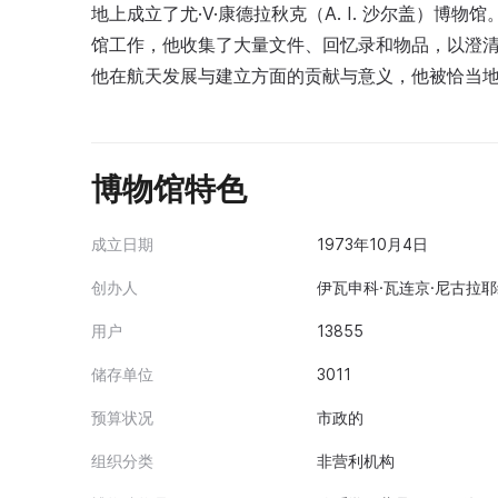
地上成立了尤·V·康德拉秋克（A. I. 沙尔盖）
馆工作，他收集了大量文件、回忆录和物品，以澄清
他在航天发展与建立方面的贡献与意义，他被恰当地
博物馆特色
成立日期
1973年10月4日
创办人
伊瓦申科·瓦连京·尼古拉耶维
用户
13855
储存单位
3011
预算状况
市政的
组织分类
非营利机构