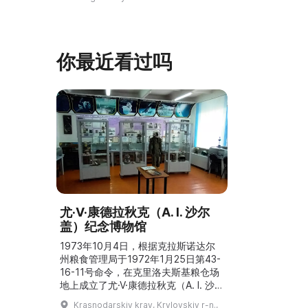
仍有活跃的异
斯纳娅·波利亚纳博物馆庄园的一个分
泽巴耶沃村）
支。修复期间重建了历史室内陈设，并
座，内容包括
增设了新的纪念性展物。这里举办导
仪式、花纹织
览、节庆活动、比赛、节日、工作坊和
你最近看过吗
营地。2017年，阿夫多佳·斯米尔诺娃
的电影《一次任命的 ...
尤·V·康德拉秋克（A. I. 沙尔
盖）纪念博物馆
1973年10月4日，根据克拉斯诺达尔
州粮食管理局于1972年1月25日第43-
16-11号命令，在克里洛夫斯基粮仓场
地上成立了尤·V·康德拉秋克（A. I. 沙尔
盖）博物馆。作为粮仓总工程师兼博物
Krasnodarskiy kray, Krylovskiy r-n.,