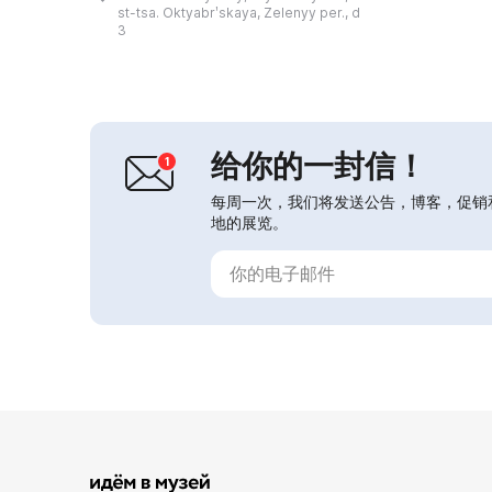
馆首任馆长，伊瓦申科负责博物馆工
st-tsa. Oktyabrʹskaya, Zelenyy per., d
作，他收集了大量文件、回忆录和物
3
品，以澄清尤·V·康德拉秋克神秘的生
平。如今，人们正在评价并承认他在航
天发展与建立方面的贡献与意义，他被
恰当地称为“第二个齐奥尔科夫斯基”...
给你的一封信！
每周一次，我们将发送公告，博客，促销
地的展览。