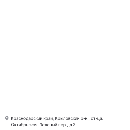
Краснодарский край, Крыловский р-н., ст-ца.
Октябрьская, Зеленый пер., д 3