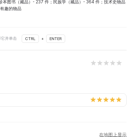
珍本图书（藏品）- 237 件；民族学（藏品）- 364 件；技术史物品
最有趣的物品
择它并单击
CTRL
+
ENTER
在地图上显示