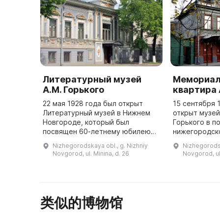
Литературный музей
Мемориал
А.М. Горького
квартира 
22 мая 1928 года был открыт
15 сентября 
Литературный музей в Нижнем
открыт музей
Новгороде, который был
Горького в п
посвящен 60-летнему юбилею
нижегородск
Александра Максимовича
Пешковых. Он
Nizhegorodskaya obl., g. Nizhniy
Nizhegorodsk
Горького. Он является
деревянном 
Novgorod, ul. Minina, d. 26
Novgorod, ul
Государственным музеем. Тот
барона Н. Ф.
же год было принято р ...
类似的博物馆