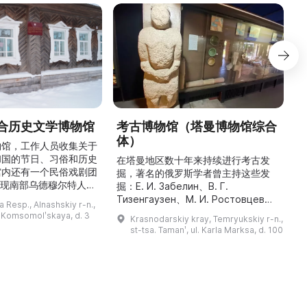
合历史文学博物馆
考古博物馆（塔曼博物馆综合
体）
物馆，工作人员收集关于
和国的节日、习俗和历史
最
在塔曼地区数十年来持续进行考古发
馆内还有一个民俗戏剧团
掘，著名的俄罗斯学者曾主持这些发
重现南部乌德穆尔特人的
人
掘：Е. И. Забелин、В. Г.
与了乌德穆尔特电视台纪
件
Тизенгаузен、М. И. Ростовцев、
 Resp., Alnashskiy r-n.,
德穆尔特人的婚礼》的拍
В. Д. Блаватский、Б. А. Рыбаков、
l. Komsomolʹskaya, d. 3
Krasnodarskiy kray, Temryukskiy r-n.,
干仪式剧本。该地区至今
Н. И. Сокольский、М. М.
st-tsa. Tamanʹ, ul. Karla Marksa, d. 100
教祈祷场库阿拉（位于库
克
Кобылина、И. Б. Зеест 等。在斯坦
。博物馆还举办各类讲
К
尼察中心位于古城遗址“Гермонасса-
地方志、乌德穆尔特人的
Тмутаракань”，该遗址 ...
造及南部乌德穆尔特人的
服饰。该地区还有休闲场所， ...
...