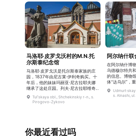
马洛耶·皮罗戈沃村的M.N.托
阿尔纳什联
尔斯泰纪念馆
在阿尔纳什博
乌德穆尔特共
马洛耶·皮罗戈沃是托尔斯泰家族的庄
的信息。博物
园，1837年由尼古莱·伊利奇购买。十
体“达乌尔”，
年后，他的妹妹玛丽亚·尼古拉耶夫娜
仪式。他们参
继承了这处庄园。列夫·尼古拉耶维奇
Udmurt·skaya
录片《南部乌
（列夫·托尔斯泰）在这里创作了许多
s. Alnashi, u
Tulʹskaya obl., Shchekinskiy r-n., s.
摄，并拥有若
著名作品。1999年，这座庄园成为雅
Pirogovo-Zykovo
仍有活跃的异
斯纳娅·波利亚纳博物馆庄园的一个分
泽巴耶沃村）
支。修复期间重建了历史室内陈设，并
座，内容包括
增设了新的纪念性展物。这里举办导
仪式、花纹织
览、节庆活动、比赛、节日、工作坊和
营地。2017年，阿夫多佳·斯米尔诺娃
你最近看过吗
的电影《一次任命的 ...