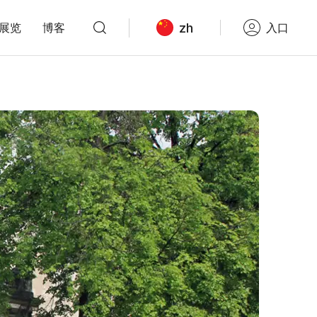
zh
展览
博客
入口