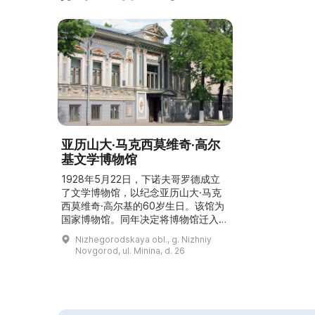
亚历山大·马克西莫维奇·高尔
基文学博物馆
1928年5月22日，下诺夫哥罗德成立
了文学博物馆，以纪念亚历山大·马克
西莫维奇·高尔基的60岁生日。该馆为
国家博物馆。同年决定将博物馆迁入布
尔米斯特罗娃夫人的住宅（原姓鲁卡维
Nizhegorodskaya obl., g. Nizhniy
什尼科娃）。该建筑于1989年被正式
Novgorod, ul. Minina, d. 26
列入国家保护名录。建筑占地总面积
0.2公顷，建筑面积1115平方米。博物
馆展出高尔基的纪念物品，以及俄罗斯
其他文学与文化遗产代表人物的相关资
料和藏品；馆内收藏了与高尔基生活与