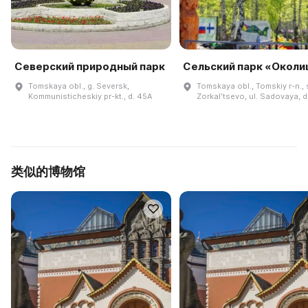
Северский природный парк
Сельский парк «Околи
Tomskaya obl., g. Seversk,
Tomskaya obl., Tomskiy r-n., 
Kommunisticheskiy pr-kt., d. 45A
Zorkalʹtsevo, ul. Sadovaya, d
类似的博物馆