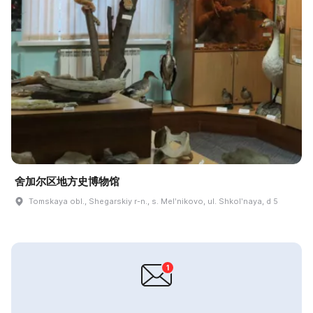
舍加尔区地方史博物馆
Tomskaya obl., Shegarskiy r-n., s. Melʹnikovo, ul. Shkolʹnaya, d 5