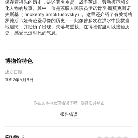
保存着祖先的历史，讲述著名乡贤、战争英雄、劳动模范和文
化人物的故事。其中一位是苏联人民演员伊诺肯季·斯莫克图诺
夫斯基（Innokenty Smoktunovsky）。这里还介绍了有关博格
罗德斯卡娅奇迹圣母像的历史——此像曾多次在洪水中挽救当
地居民，并经历了出现、失落与重获。在博物馆里可以接触历
史，感受已逝时代的气息。
博物馆特色
成立日期
1992年5月6日
你在文本中发现错误了吗? 选择它并单击
报告错误
0