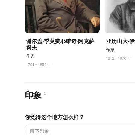
谢尔盖·季莫费耶维奇·阿克萨
亚历山大·
科夫
作家
作家
1812 - 1870 гг
1791 - 1859 гг
印象
0
你觉得这个地方怎么样？