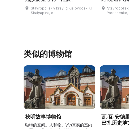
композитор Сергей Прокофьев
территории 
Stavropolʹskiy kray, g Kislovodsk, ul
Stavropolʹski
арендовал его и проживал
принадлежав
Shalyapina, d 1
Yaroshenko, 
летом. В 1914 году дом купил
Ярошенко с 1
казачий генер ...
вы смо ...
类似的博物馆
秋明故事博物馆
瓦·瓦·安
巴扎历史地
独特的空间。人和物。\r\n真实的室内