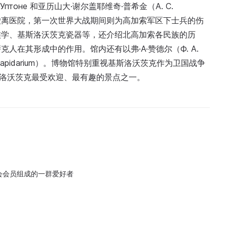
птоне 和亚历山大·谢尔盖耶维奇·普希金（А. С.
设有撤离医院，第一次世界大战期间则为高加索军区下士兵的伤
族学、基斯洛沃茨克瓷器等，还介绍北高加索各民族的历
在其形成中的作用。馆内还有以弗·A·赞德尔（Ф. А.
apidarium）。博物馆特别重视基斯洛沃茨克作为卫国战争
斯洛沃茨克最受欢迎、最有趣的景点之一。
会会员组成的一群爱好者