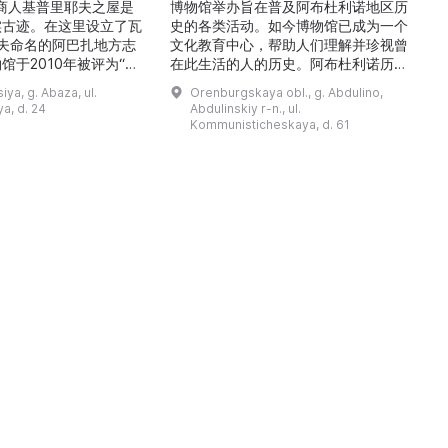
的商人基普里耶夫之屋是
博物馆举办旨在普及阿布杜利诺地区历
实古迹。在这里设立了瓦
史的各类活动。如今博物馆已成为一个
舍夫命名的阿巴扎地方志
文化教育中心，帮助人们理解并珍视曾
馆于2010年被评为“哈
在此生活的人的历史。阿布杜利诺历史
市级博物馆”。博物馆
与地方志博物馆于1966年在当地知名
ya, g. Abaza, ul.
Orenburgskaya obl., g. Abdulino,
及哈卡斯地区自公元前4
人士的倡议下创建。最初位于共产党街
a, d. 24
Abdulinskiy r-n., ul.
为主题，展出有箭头、刀
274号商人沃罗比约夫住宅附属建筑
Kommunisticheskaya, d. 61
质胸针、石磨等。庄园被
内。现址为共产党街61号。馆内常设
绕，院内有宽敞的谷仓和
展览包括“农民小屋”、“阿布杜利诺的
耶夫之屋是了解阿巴扎历
商人”、“战斗荣耀厅”和“阿布杜利诺：
史并度过难忘时光的绝佳场所。 ...
20世纪”。博物馆定期举办旨在推广阿
布杜利诺地区历史 ...