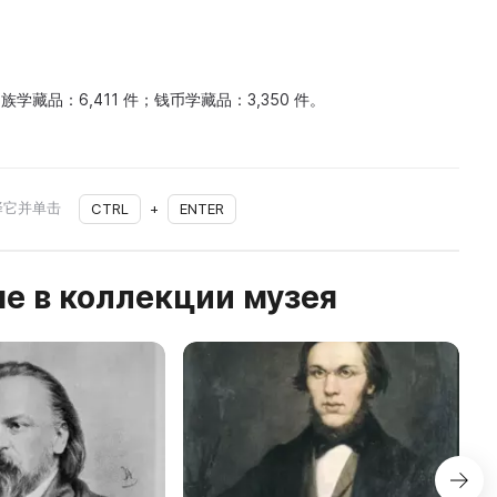
族学藏品：6,411 件；钱币学藏品：3,350 件。
择它并单击
CTRL
+
ENTER
е в коллекции музея