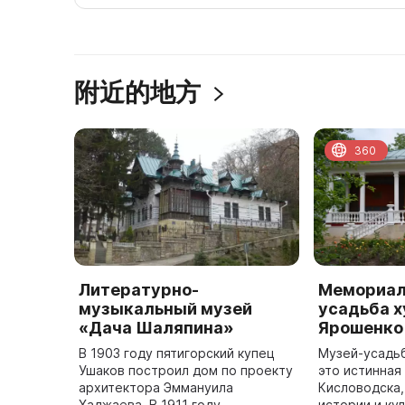
附近的地方
360
Литературно-
Мемориал
музыкальный музей
усадьба х
«Дача Шаляпина»
Ярошенко
В 1903 году пятигорский купец
Музей-усадьб
Ушаков построил дом по проекту
это истинна
архитектора Эммануила
Кисловодска,
Хаджаева. В 1911 году
истории и кул