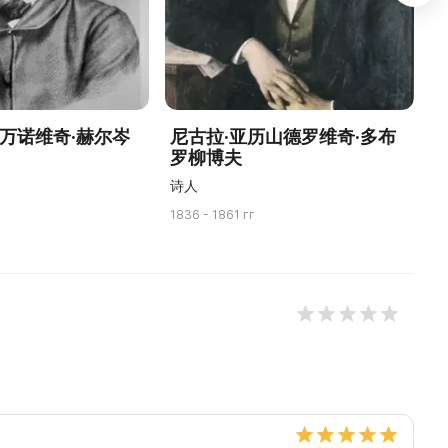
伊万诺维奇·赫尔岑
尼古拉·亚历山德罗维奇·多布
罗柳博夫
诗人
1836 - 1861 гг
17