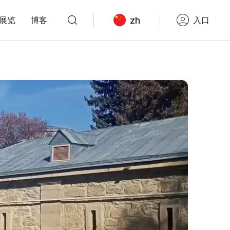
zh
展览
博客
入口