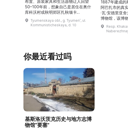
布置、原装家具和生活器物让人回望
1887年建成
50–100年前，想象自己是居住在奥什
阿巴扎市的真
库科沃村或秋明郊区扎秋缅卡
·瓦·安德里亚
（Затюменка）的一座小木屋的居
博物馆，该博物
Tyumenskaya obl., g. Tyumenʹ, ul.
民。\r\n\r\n博物馆的展览再现了我曾
卡斯共和国最佳
Kommunisticheskaya, d. 10
Resp. Khakasi
祖母安娜·科尔尼洛夫娜·奥什库科娃
的陈列以城市
Naberezhnay
（Анна Корниловна Ошкукова）一
–3世纪的历史
家的日常生活场景——她是一位“世代
具、青铜与银
为农”的农妇，其祖先在16世纪末是最
坚固的砖墙环
早从北德维纳（Северна ...
马厩。基普里
你最近看过吗
基斯洛沃茨克历史与地方志博
物馆“要塞”