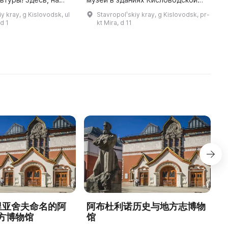
п
усадьбы,
крепости – памятнике истории и
п
y kray, g Kislovodsk, ul
Stavropolʹskiy kray, g Kislovodsk, pr-
шей семье Николая
архитектуры федерального
н
d 1
kt Mira, d 11
885 по 1915 годы,
значения. Тут пребывали
и
известные ...
德里亚舍夫命名的阿
阿布杜利诺历史与地方志博物
方博物馆
馆
1