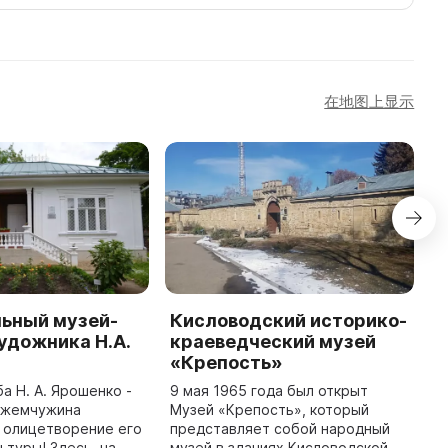
在地图上显示
ьный музей-
Кисловодский историко-
И
удожника Н.А.
краеведческий музей
С
«Крепость»
К
Г
а Н. А. Ярошенко -
9 мая 1965 года был открыт
я жемчужина
Музей «Крепость», который
Д
 олицетворение его
представляет собой народный
З
ьтуры! Здесь, на
музей в зданиях Кисловодской