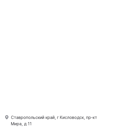
Ставропольский край, г Кисловодск, пр-кт
Мира, д 11