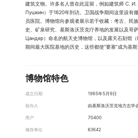
建筑文物。许多名人曾在此逗留，例如建筑师 С. И. У
Пушкин）于1820年到访。卫国战争期间这里
员医院。博物馆向参观者展示若干收藏：考古、民
史、矿泉研究、基斯洛沃茨克疗养地的发展以及哥萨克人
Цандер）命名的航天史博物馆，以及露天石刻馆（l
期间最大医院基地的历史，这些都使“要塞”成为基
博物馆特色
成立日期
1965年5月9日
创办人
由基斯洛沃茨克地方志学
用户
70400
储存单位
83642