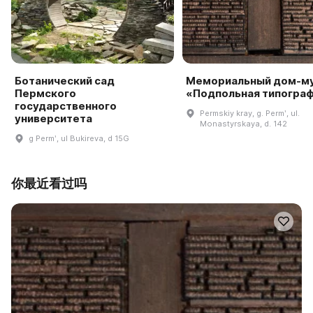
Ботанический сад
Мемориальный дом-м
Пермского
«Подпольная типогра
государственного
Permskiy kray, g. Permʹ, ul.
университета
Monastyrskaya, d. 142
g Permʹ, ul Bukireva, d 15G
你最近看过吗