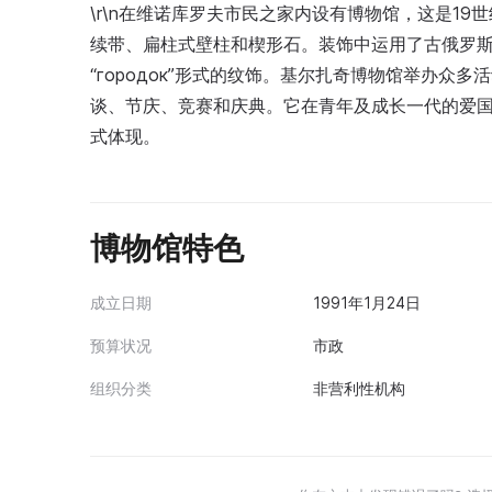
\r\n在维诺库罗夫市民之家内设有博物馆，这是1
续带、扁柱式壁柱和楔形石。装饰中运用了古俄罗斯建
“городок”形式的纹饰。基尔扎奇博物馆举办
谈、节庆、竞赛和庆典。它在青年及成长一代的爱
式体现。
博物馆特色
成立日期
1991年1月24日
预算状况
市政
组织分类
非营利性机构