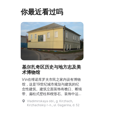
马厩。基普里耶夫之屋是了解阿巴扎历
商人”、“战斗
史并度过难忘时光的绝佳场所。 ...
20世纪”。博
你最近看过吗
基尔扎奇区历史与地方志及美
术博物馆
\r\n在维诺库罗夫市民之家内设有博物
馆，这是19世纪城市规划与建筑的纪
念性建筑。建筑立面装饰有檐口、断续
带、扁柱式壁柱和楔形石。装饰中运用
了古俄罗斯建筑元素，例如“ширинки”
Vladimirskaya obl., g. Kirzhach,
（专业术语，难以直译）和以
Kirzhachskiy r-n., ul. Gagarina, d. 52
“городок”形式的纹饰。基尔扎奇博物
馆举办众多活动，包括导览、个人参