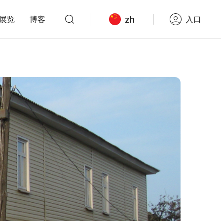
zh
展览
博客
入口