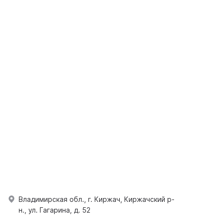
Владимирская обл., г. Киржач, Киржачский р-
н., ул. Гагарина, д. 52