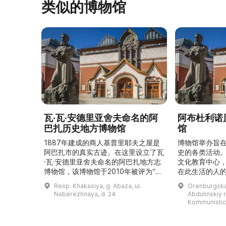
类似的博物馆
瓦·瓦·安德里亚舍夫命名的阿
阿布杜利诺
巴扎历史地方博物馆
馆
1887年建成的商人基普里耶夫之屋是
博物馆举办旨
阿巴扎市的真实古迹。在这里设立了瓦
史的各类活动
·瓦·安德里亚舍夫命名的阿巴扎地方志
文化教育中心
博物馆，该博物馆于2010年被评为“哈
在此生活的人
卡斯共和国最佳市级博物馆”。博物馆
与地方志博物馆
Resp. Khakasiya, g. Abaza, ul.
Orenburgskay
的陈列以城市及哈卡斯地区自公元前4
人士的倡议下
Naberezhnaya, d. 24
Abdulinskiy r-
–3世纪的历史为主题，展出有箭头、刀
274号商人沃
Kommunistic
具、青铜与银质胸针、石磨等。庄园被
内。现址为共产
坚固的砖墙环绕，院内有宽敞的谷仓和
展览包括“农民