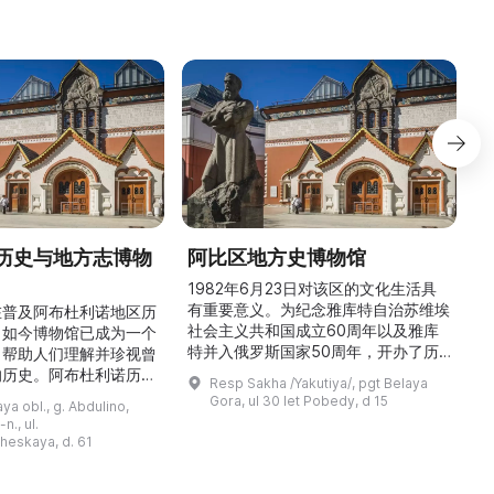
历史与地方志博物
阿比区地方史博物馆
1982年6月23日对该区的文化生活具
有重要意义。为纪念雅库特自治苏维埃
在普及阿布杜利诺地区历
社会主义共和国成立60周年以及雅库
。如今博物馆已成为一个
特并入俄罗斯国家50周年，开办了历
，帮助人们理解并珍视曾
商
史与地方志博物馆，该馆是以叶梅连·
的历史。阿布杜利诺历史
Resp Sakha /Yakutiya/, pgt Belaya
雅罗斯拉夫斯基命名的雅库特国立联合
于1966年在当地知名
Gora, ul 30 let Pobedy, d 15
a obl., g. Abdulino,
“北方民族历史与文化”博物馆的分馆。
创建。最初位于共产党街
n., ul.
这对该区来说是件大事。 ...
罗比约夫住宅附属建筑
窗
heskaya, d. 61
党街61号。馆内常设
械
小屋”、“阿布杜利诺的
г