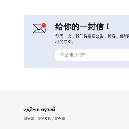
观、展览、大型活动、讲座、座谈、节
庆、竞赛和庆典。它在青年及成长一代
的爱国主义和道德教育中发挥重要的启
蒙作用，其活动以...
给你的一封信！
每周一次，我们将发送公告，博客，促销
地的展览。
博物馆、展览及远足聚合器