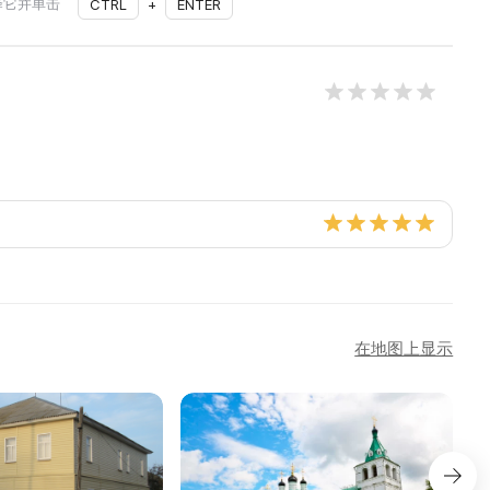
择它并单击
CTRL
+
ENTER
在地图上显示