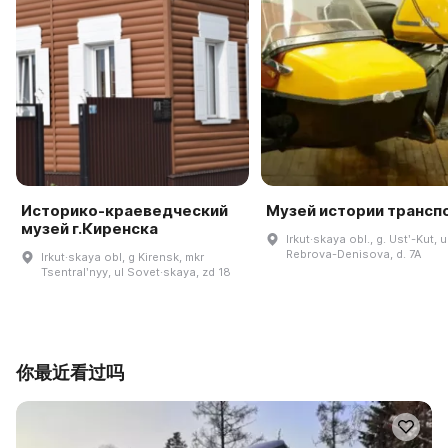
Историко-краеведческий
Музей истории трансп
музей г.Киренска
Irkut·skaya obl., g. Ustʹ-Kut, u
Rebrova-Denisova, d. 7A
Irkut·skaya obl, g Kirensk, mkr
Tsentralʹnyy, ul Sovet·skaya, zd 18
你最近看过吗