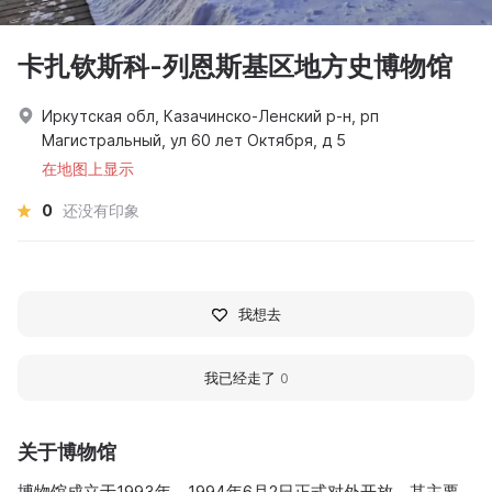
卡扎钦斯科-列恩斯基区地方史博物馆
Иркутская обл, Казачинско-Ленский р-н, рп
Магистральный, ул 60 лет Октября, д 5
在地图上显示
0
还没有印象
我想去
我已经走了
0
关于博物馆
博物馆成立于1993年，1994年6月2日正式对外开放。其主要