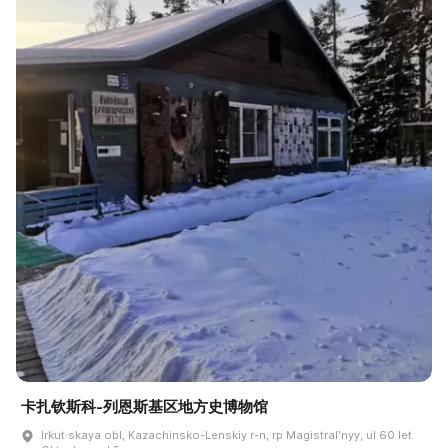
卡扎钦斯科-列恩斯基区地方史博物馆
Irkut·skaya obl, Kazachinsko-Lenskiy r-n, rp Magistralʹnyy, ul 60 let