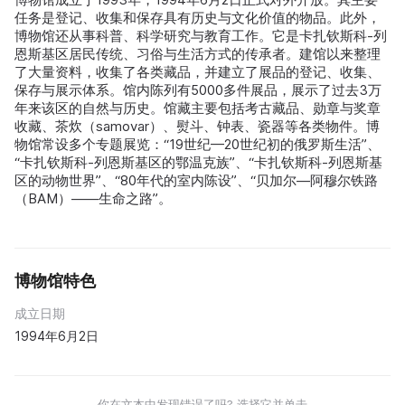
任务是登记、收集和保存具有历史与文化价值的物品。此外，
博物馆还从事科普、科学研究与教育工作。它是卡扎钦斯科-列
恩斯基区居民传统、习俗与生活方式的传承者。建馆以来整理
了大量资料，收集了各类藏品，并建立了展品的登记、收集、
保存与展示体系。馆内陈列有5000多件展品，展示了过去3万
年来该区的自然与历史。馆藏主要包括考古藏品、勋章与奖章
收藏、茶炊（samovar）、熨斗、钟表、瓷器等各类物件。博
物馆常设多个专题展览：“19世纪—20世纪初的俄罗斯生活”、
“卡扎钦斯科-列恩斯基区的鄂温克族”、“卡扎钦斯科-列恩斯基
区的动物世界”、“80年代的室内陈设”、“贝加尔—阿穆尔铁路
（BAM）——生命之路”。
博物馆特色
成立日期
1994年6月2日
你在文本中发现错误了吗? 选择它并单击