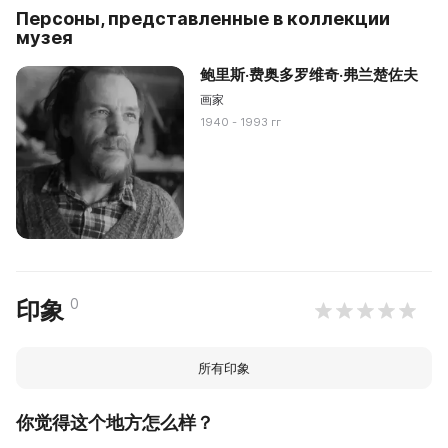
Персоны, представленные в коллекции
музея
鲍里斯·费奥多罗维奇·弗兰楚佐夫
画家
1940 - 1993 гг
0
印象
所有印象
你觉得这个地方怎么样？