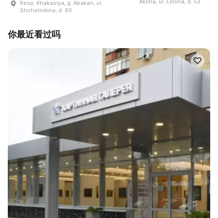
Aksha, ul. Lenina, d. 53
Resp. Khakasiya, g. Abakan, ul.
Shchetinkina, d. 65
你最近看过吗