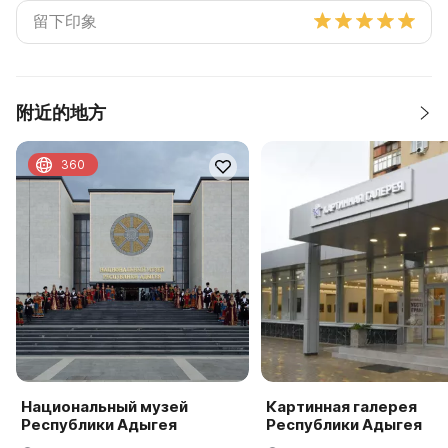
附近的地方
360
Национальный музей
Картинная галерея
Республики Адыгея
Республики Адыгея