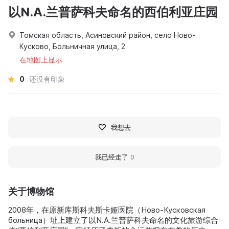
以N.A.兰普萨科夫命名的西伯利亚庄园
Томская область, Асиновский район, село Ново-
Кусково, Больничная улица, 2
在地图上显示
0
还没有印象
我想去
我已经走了
0
关于博物馆
2008年，在原新库斯科夫斯卡娅医院（Ново-Кусковская
больница）址上建立了以N.A.兰普萨科夫命名的文化旅游综合