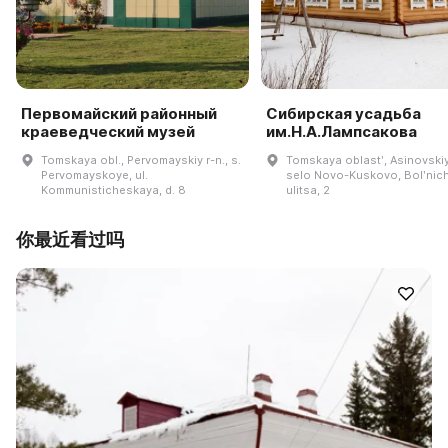
Первомайский районный
Сибирская усадьба
краеведческий музей
им.Н.А.Лампсакова
Tomskaya obl., Pervomayskiy r-n., s.
Tomskaya oblastʹ, Asinovskiy
Pervomayskoye, ul.
selo Novo-Kuskovo, Bolʹnic
Kommunisticheskaya, d. 8
ulitsa, 2
你最近看过吗