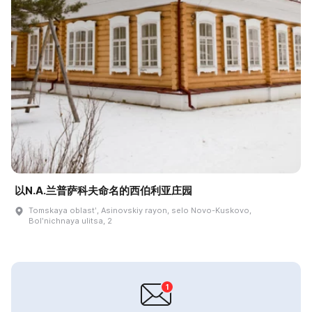
以N.A.兰普萨科夫命名的西伯利亚庄园
Tomskaya oblastʹ, Asinovskiy rayon, selo Novo-Kuskovo,
Bolʹnichnaya ulitsa, 2