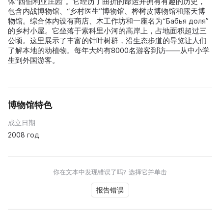
体“西伯利亚庄园”。它经历了曲折的命运并拥有有趣的历史，
包含内战博物馆、“乡村医生”博物馆、桦树皮博物馆和露天博
物馆。综合体内设有商店、木工作坊和一座名为“Бабья доля”
的乡村小屋。它坐落于索科里小河的高岸上，占地面积超过三
公顷。这里展示了丰富的针叶树群，沿生态步道的导览让人们
了解本地的动植物。每年大约有8000名游客到访——从中小学
生到外国游客。
博物馆特色
成立日期
2008 год
你在文本中发现错误了吗? 选择它并单击
报告错误