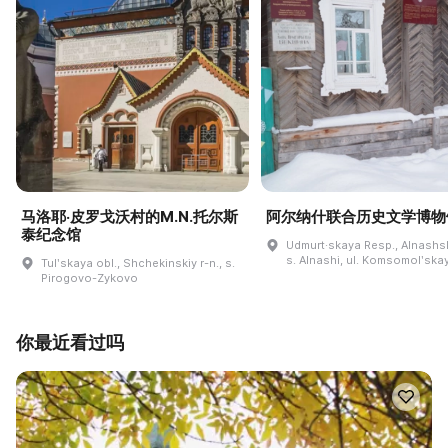
马洛耶·皮罗戈沃村的M.N.托尔斯
阿尔纳什联合历史文学博物
泰纪念馆
Udmurt·skaya Resp., Alnashski
s. Alnashi, ul. Komsomolʹskay
Tulʹskaya obl., Shchekinskiy r-n., s.
Pirogovo-Zykovo
你最近看过吗