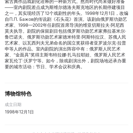
索古典作品戏剧化诠释的一种新方式。然而时代尚未做好准备
——室内剧院差点成为斯维尔德洛夫斯克地区的长期停建项目
之一，其实现经历了12个戏剧性的年头。1998年12月1日，改编
自П.П. Бажов的传说剧《石头花》首演。该剧由俄罗斯功勋艺
术家、1998—2002年任剧院首席导演的维亚切斯拉夫·阿尼西
莫夫执导。剧院的保留剧目包括俄罗斯功勋艺术家弗拉基米尔·
鲁巴诺夫、俄罗斯功勋艺术家德米特里·阿斯特拉汉、苏俄人民
艺术家、以瓦西列夫兄弟命名的国立奖获得者亚罗波尔克·拉普
申等人的作品。室内剧院的演出阵容中有：俄罗斯人民艺术
家、“金面具”奖得主斯韦特拉娜·扎马拉耶娃、俄罗斯人民艺术
家瓦伦丁·沃罗宁等。如今，除戏剧演出外，剧院场地还承办重
要的城市活动：节日、学术会议和庆典。
博物馆特色
成立日期
1998年12月1日