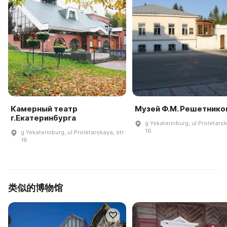
Камерный театр
Музей Ф.М. Решетнико
г.Екатеринбурга
g Yekaterinburg, ul Proletarsk
16
g Yekaterinburg, ul Proletarskaya, str
18
类似的博物馆