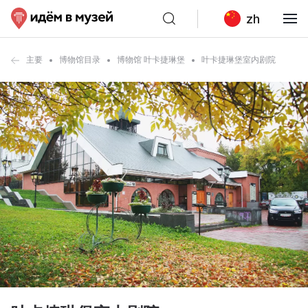
zh
主要
博物馆目录
博物馆 叶卡捷琳堡
叶卡捷琳堡室内剧院