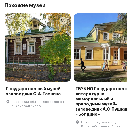
Похожие музеи
Государственный музей-
ГБУКНО Государствен
заповедник С.А. Есенина
литературно-
мемориальный и
Рязанская обл., Рыбновский р-н.,
природный музей-
с. Константиново
заповедник А.С.Пушки
«Болдино»
Нижегородская обл.,
Большеболдинский р-н., с.