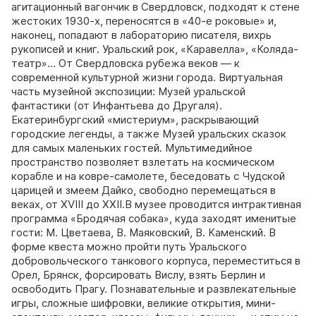
агитационный вагончик в Свердловск, подходят к стене
жестоких 1930-х, переносятся в «40-е роковые» и,
наконец, попадают в лабораторию писателя, вихрь
рукописей и книг. Уральский рок, «Каравелла», «Коляда-
театр»… От Свердловска рубежа веков — к
современной культурной жизни города. Виртуальная
часть музейной экспозиции: Музей уральской
фантастики (от Инфантьева до Другаля).
Екатеринбургский «мистериум», раскрывающий
городские легенды, а также Музей уральских сказок
для самых маленьких гостей. Мультимедийное
пространство позволяет взлетать на космическом
корабле и на ковре-самолете, беседовать с Чудской
царицей и змеем Дайко, свободно перемещаться в
веках, от XVIII до XXII.В музее проводится интрактивная
программа «Бродячая собака», куда заходят именитые
гости: М. Цветаева, В. Маяковский, В. Каменский. В
форме квеста можно пройти путь Уральского
добровольческого танкового корпуса, переместиться в
Орел, Брянск, форсировать Вислу, взять Берлин и
освободить Прагу. Познавательные и развлекательные
игры, сложные шифровки, великие открытия, мини-