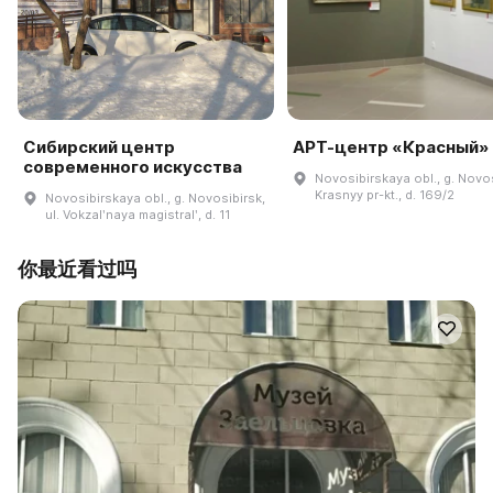
Сибирский центр
АРТ-центр «Красный»
современного искусства
Novosibirskaya obl., g. Novos
Krasnyy pr-kt., d. 169/2
Novosibirskaya obl., g. Novosibirsk,
ul. Vokzalʹnaya magistralʹ, d. 11
你最近看过吗