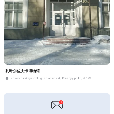
扎叶尔佐夫卡博物馆
Novosibirskaya obl., g. Novosibirsk, Krasnyy pr-kt., d. 179