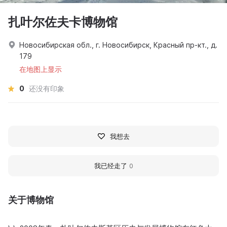
扎叶尔佐夫卡博物馆
Новосибирская обл., г. Новосибирск, Красный пр-кт., д.
179
在地图上显示
0
还没有印象
我想去
我已经走了
0
关于博物馆