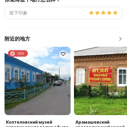
附近的地方
360
Коптеловский музей
Арамашевский