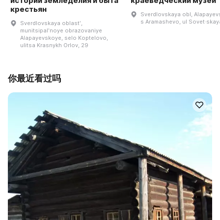
истории земледелия и быта
краеведческий музей
крестьян
Sverdlovskaya obl, Alapayevs
s Aramashevo, ul Sovet·skaya
Sverdlovskaya oblastʹ,
munitsipalʹnoye obrazovaniye
Alapayevskoye, selo Koptelovo,
ulitsa Krasnykh Orlov, 29
你最近看过吗