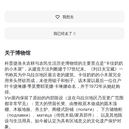
我想去
我已经走了
0
关于博物馆
科普捷洛夫农耕与农民生活历史博物馆的主要景点是“卡佳奶奶
的小木屋”，从建造方法判断建于17世纪末。《列日夫宝藏》一
书称其为中乌拉尔地区最古老的建筑。卡佳奶奶的小木屋完全
用斧头劈砍而成，未使用锯子和刨子。该木屋以最后一位住户
叶卡捷琳娜·季莫费耶芙娜·卡琳娜命名，并于1972年从她处购
得。
\r\n屋内保留了原始的内部陈设（这在乌拉尔地区乃至更广范围
都非常罕见）：宽大的劈面长凳、由整根原木做成的圆木顶
棚、木板地板、夯土炉、阁楼式卧铺（полати）、下方储物柜
（подлавки）、матица（传统木箱/家具部件）、以及其他陈
设与生活用具。如今被认定为具有区域意义的文化遗产保护对
象。