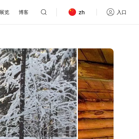
zh
展览
博客
入口