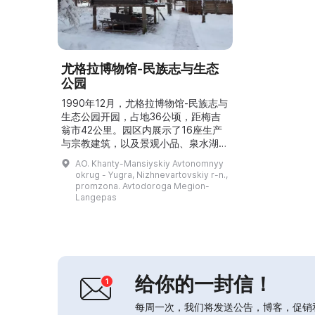
尤格拉博物馆-民族志与生态
公园
1990年12月，尤格拉博物馆-民族志与
生态公园开园，占地36公顷，距梅吉
翁市42公里。园区内展示了16座生产
与宗教建筑，以及景观小品、泉水湖波
森-洛尔及其沙滩、凉亭、休闲小屋
AO. Khanty-Mansiyskiy Avtonomnyy
等。这里全年开放，既可供家庭和公司
okrug - Yugra, Nizhnevartovskiy r-n.,
团体休闲，也会举办面向儿童的大型活
promzona. Avtodoroga Megion-
动，如“波森-洛尔湖之谜”、“在雅赫
Langepas
利-伊基做客”、“乌鸦日”和“送别天
鹅”。此外，园区还举办地区性节日
“Хатлые”（哈特列）、“伊万·库帕拉”
节等活动...
给你的一封信！
每周一次，我们将发送公告，博客，促销