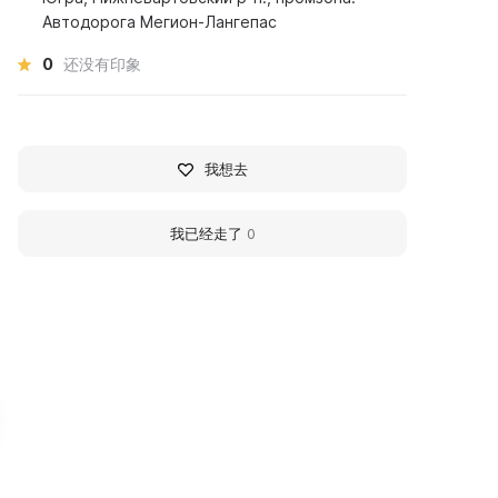
Автодорога Мегион-Лангепас
0
还没有印象
我想去
我已经走了
0