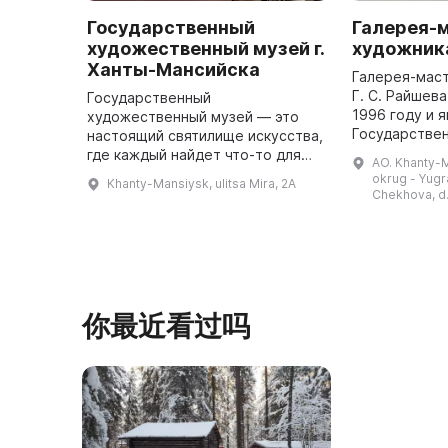
Государственный
Галерея-
художественный музей г.
художника
Ханты-Мансийска
Галерея-мас
Г. С. Райшев
Государственный
1996 году и 
художественный музей — это
Государстве
настоящий святилище искусства,
художествен
где каждый найдет что-то для
AO. Khanty-
Югры с 2011 
себя. Государственный
okrug - Yugr
Khanty-Mansiysk, ulitsa Mira, 2A
по проекту п
художественный музей является
Chekhova, d.
народног ...
уникальным музейным
комплексом, включающим ...
你最近看过吗