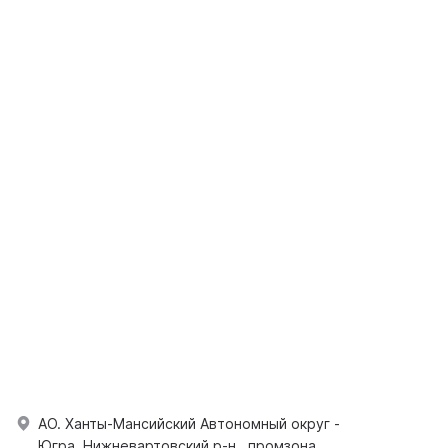
АО. Ханты-Мансийский Автономный округ -
Югра, Нижневартовский р-н., промзона.