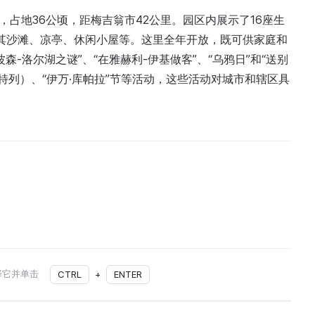
园，占地36公顷，距梅吉翁市42公里。园区内展示了16座生
其沙滩、凉亭、休闲小屋等。这里全年开放，既可供家庭和
-洛尔湖之谜”、“在雅赫利-伊基做客”、“乌鸦日”和“送别
（哈特列）、“伊万·库帕拉”节等活动，这些活动对城市和辖区具
择它并单击
CTRL
+
ENTER