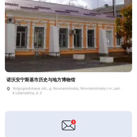
诺沃安宁斯基市历史与地方博物馆
Volgogradskaya obl., g. Novoanninskiy, Novoanninskiy r-n., per.
K.Libknekhta, d. 3