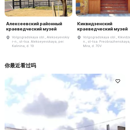
Алексеевский районный
Киквидзенский
краеведческий музей
краеведческий музей
Volgogradskaya obl., Alekseyevskiy
Volgogradskaya obl., Kikvidze
r-n., st-tsa. Alekseyevskaya, per.
n., st-tsa. Preobrazhenskaya,
Kalinina, d. 19
Mira, d. 70V
你最近看过吗