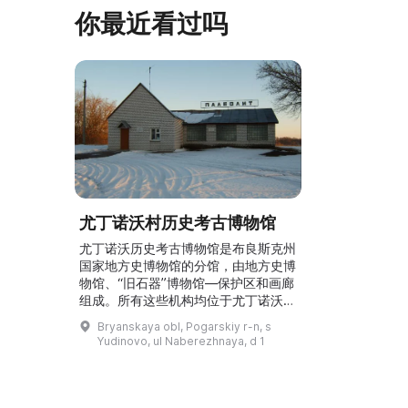
早从北德维纳（Северна ...
马厩。基普里
你最近看过吗
尤丁诺沃村历史考古博物馆
尤丁诺沃历史考古博物馆是布良斯克州
国家地方史博物馆的分馆，由地方史博
物馆、“旧石器”博物馆—保护区和画廊
组成。所有这些机构均位于尤丁诺沃
村。博物馆与保护区于1985年5月9日
Bryanskaya obl, Pogarskiy r-n, s
开放，艺术画廊于2007年开放。地方
Yudinovo, ul Naberezhnaya, d 1
史博物馆设有六个展厅，展示该地区从
古代到现代的历史。考古部门向参观者
介绍该村八处考古遗址的出土物，其中
最古老的有12万年历史。民族志展陈以