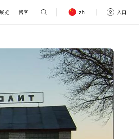
zh
展览
博客
入口