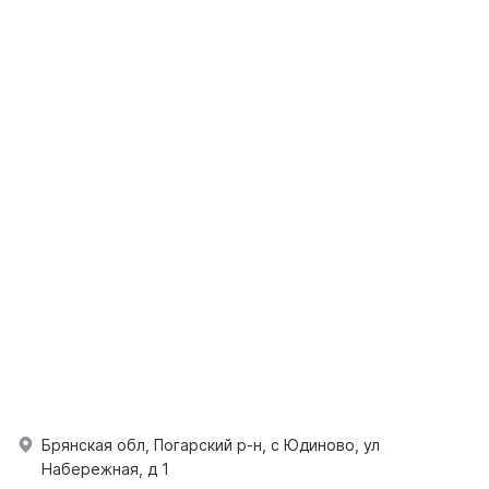
Брянская обл, Погарский р-н, с Юдиново, ул
Набережная, д 1