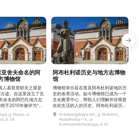
德里亚舍夫命名的阿
阿布杜利诺历史与地方志博物
方博物馆
馆
1
的商人基普里耶夫之屋是
博物馆举办旨在普及阿布杜利诺地区历
实古迹。在这里设立了瓦
史的各类活动。如今博物馆已成为一个
舍夫命名的阿巴扎地方志
文化教育中心，帮助人们理解并珍视曾
馆于2010年被评为“哈
在此生活的人的历史。阿布杜利诺历史
市级博物馆”。博物馆
与地方志博物馆于1966年在当地知名
ya, g. Abaza, ul.
Orenburgskaya obl., g. Abdulino,
及哈卡斯地区自公元前4
人士的倡议下创建。最初位于共产党街
a, d. 24
Abdulinskiy r-n., ul.
为主题，展出有箭头、刀
274号商人沃罗比约夫住宅附属建筑
Kommunisticheskaya, d. 61
质胸针、石磨等。庄园被
内。现址为共产党街61号。馆内常设
绕，院内有宽敞的谷仓和
展览包括“农民小屋”、“阿布杜利诺的