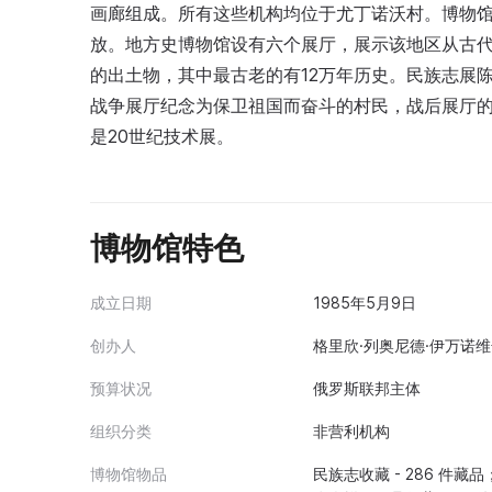
画廊组成。所有这些机构均位于尤丁诺沃村。博物馆与
放。地方史博物馆设有六个展厅，展示该地区从古
的出土物，其中最古老的有12万年历史。民族志展
战争展厅纪念为保卫祖国而奋斗的村民，战后展厅
是20世纪技术展。
博物馆特色
成立日期
1985年5月9日
创办人
格里欣·列奥尼德·伊万诺维
预算状况
俄罗斯联邦主体
组织分类
非营利机构
博物馆物品
民族志收藏 - 286 件藏品