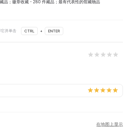
件藏品；徽章收藏 - 280 件藏品；最有代表性的馆藏物品
择它并单击
CTRL
+
ENTER
在地图上显示