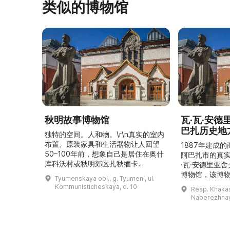
类似的博物馆
秋明故事博物馆
瓦·瓦·安
巴扎历史地
独特的空间。人和物。\r\n真实的室内
布置、原装家具和生活器物让人回望
1887年建成
50–100年前，想象自己是居住在奥什
阿巴扎市的真
库科沃村或秋明郊区扎秋缅卡
·瓦·安德里亚
（Затюменка）的一座小木屋的居
博物馆，该博物
Tyumenskaya obl., g. Tyumenʹ, ul.
民。\r\n\r\n博物馆的展览再现了我曾
卡斯共和国最佳
Kommunisticheskaya, d. 10
Resp. Khakasi
祖母安娜·科尔尼洛夫娜·奥什库科娃
的陈列以城市
Naberezhnay
（Анна Корниловна Ошкукова）一
–3世纪的历史
家的日常生活场景——她是一位“世代
具、青铜与银
为农”的农妇，其祖先在16世纪末是最
坚固的砖墙环