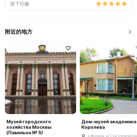
附近的地方
Музей городского
Дом-музей академика 
хозяйства Москвы
Королева
(Павильон № 5)
g Moskva, ul 1-ya Ostankinsk