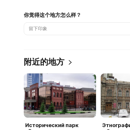
你觉得这个地方怎么样？
附近的地方
Исторический парк
Этнограф