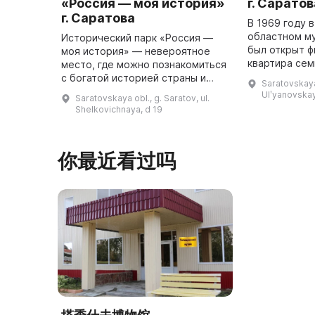
«Россия — моя история»
г. Саратов
г. Саратова
В 1969 году 
областном м
Исторический парк «Россия —
был открыт ф
моя история» — невероятное
квартира сем
место, где можно познакомиться
1993 году эт
с богатой историей страны и
Saratovskaya 
переименова
получить удовольствие от
Ulʹyanovskay
Saratovskaya obl., g. Saratov, ul.
этнографичес
посещения. Здесь вы найдете
Shelkovichnaya, d 19
в которо ...
все необходимое для того,
чтобы п ...
你最近看过吗