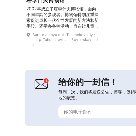
塔季什夫博物馆
2002年成立了塔季什夫博物馆，面向
不同年龄的参观者。博物馆特别注重探
索促进成长一代个性发展的新方法和新
手段。还举办各种活动，旨在让儿童和
成人接近民族文化的源流，培养对本地
Saratovskaya obl., Tatishchevskiy r-
区过去与现在的珍视之情。导览、讲
n., rp. Tatishchevo, ul. Sovet·skaya, d.
座、视频展示、见面会、互动游戏、民
5
俗节庆、信息展板——所有这些都帮助
人们更好地理解家乡的生活与成就。同
时，博物馆保持其收藏与保存职能，作
为一个文化教育机构，成为过去、现在
与未来交汇的场所。...
给你的一封信！
每周一次，我们将发送公告，博客，促销
地的展览。