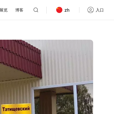
zh
展览
博客
入口