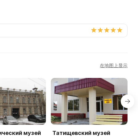
在地图上显示
ический музей
Татищевский музей
С