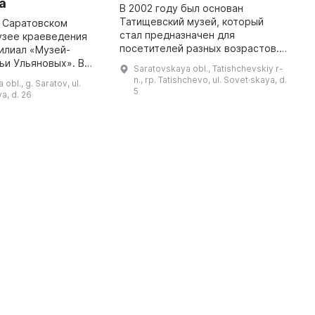
а
э
В 2002 году был основан
Татищевский музей, который
в Саратовском
О
стал предназначен для
узее краеведения
с
посетителей разных возрастов.
илиал «Музей-
к
Особое внимание уделяется
ьи Ульяновых». В
о
Saratovskaya obl., Tatishchevskiy r-
поиску новых способов и
от филиал был
В
n., rp. Tatishchevo, ul. Sovet·skaya, d.
obl., g. Saratov, ul.
методик для развития личности
н в Саратовский
п
5
a, d. 26
подрастающего пок ...
кий музей. Здание,
э
...