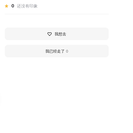
0
还没有印象
我想去
我已经走了
0
аратовский
Saratov Ethnographi