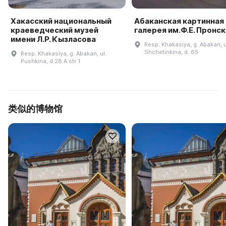
Хакасский национальный
Абаканская картинная
краеведческий музей
галерея им.Ф.Е. Пронс
имени Л.Р. Кызласова
Resp. Khakasiya, g. Abakan, u
Shchetinkina, d. 65
Resp. Khakasiya, g. Abakan, ul.
Pushkina, d 28 A str 1
类似的博物馆