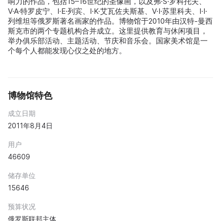
响力的作品，包括15–16世纪的圣像画，以及弗·S·罗科托夫、
V·A·特罗皮宁、I·E·列宾、I·K·艾瓦佐夫斯基、V·I·苏里科夫、I·I·
列维坦等俄罗斯著名画家的作品。博物馆于2010年由汉特-曼西
斯克市的两个专题机构合并成立。这里提供教育与休闲项目，
举办俱乐部活动、主题活动、节庆和音乐会。国家美术馆是一
个每个人都能发现心仪之处的地方。
博物馆特色
成立日期
2011年8月4日
用户
46609
储存单位
15646
预算状况
俄罗斯联邦主体