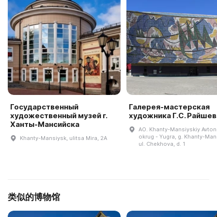
Государственный
Галерея-мастерская
художественный музей г.
художника Г.С. Райшев
Ханты-Мансийска
AO. Khanty-Mansiyskiy Avto
okrug - Yugra, g. Khanty-Man
Khanty-Mansiysk, ulitsa Mira, 2A
ul. Chekhova, d. 1
类似的博物馆