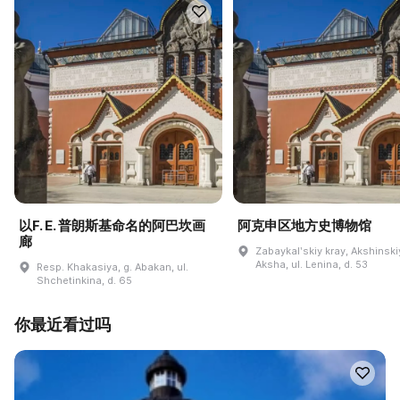
以F. E. 普朗斯基命名的阿巴坎画
阿克申区地方史博物馆
廊
Zabaykalʹskiy kray, Akshinskiy
Aksha, ul. Lenina, d. 53
Resp. Khakasiya, g. Abakan, ul.
Shchetinkina, d. 65
你最近看过吗