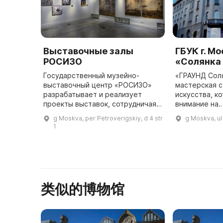
Выставочные залы
ГБУК г. М
РОСИЗО
«Солянка
Государственный музейно-
«ГРАУНД Соля
выставочный центр «РОСИЗО»
мастерская 
разрабатывает и реализует
искусства, к
проекты выставок, сотрудничая с
внимание на
ведущими музеями и
междисципли
g Moskva, per Petroverigskiy, d 4 str
g Moskva, ul
культурными институтами.
эксперимент
1
Организация осуществляет все
художествен
музейные функции, ...
была основан
года ху ...
类似的博物馆