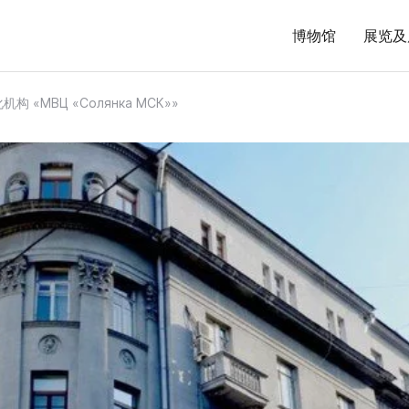
博物馆
展览及
 «МВЦ «Солянка МСК»»