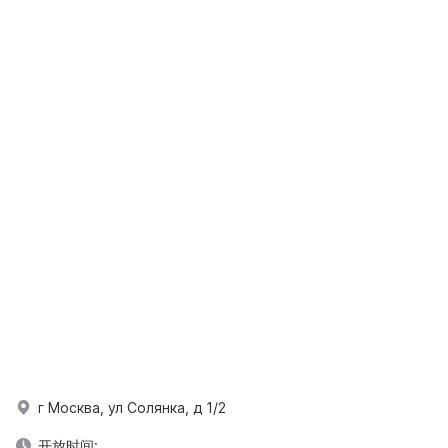
г Москва, ул Солянка, д 1/2
开放时间: