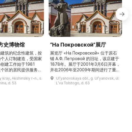
方史博物馆
“На Покровской”展厅
构建筑的纪念性建筑，按
展览厅 «На Покровской» 位于原石
的个人订制建造，受国家
铺 A.Ф. Петровой 的旧址，该店建于
1
创建工作始于1981
1878年。展厅于2001年3月6日开幕，
五个区的居民提供服务，
并在2006年至2009年期间进行了重建
三
罗斯各地区及国外的咨
和现代化改造。如今这里是一处100 平
 kray, Akshinskiy r-n., s.
Ulʹyanovskaya obl., g. Ulʹyanovsk, ul.
陈列吸引学生、教师、大
方米的宽敞场地，配备了现代展览设
筑
nina, d. 53
Lʹva Tolstogo, d. 63
体的关注。博物馆开展有
备、照明与报警系统。这里举办来自俄
志的工作，并举办区际会
罗斯及海外博物馆馆藏、私人收藏以及
（
最有价值的收藏包括：科
其他城市收藏的展览。«На
 的个人馆藏、匠人亚诺夫
Покровской» 展厅通过多种活动吸引
品、画家舍格洛夫 G.А.
了大批观众： ...