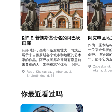
以F. E. 普朗斯基命名的阿巴坎
阿克申区地
画廊
作为一座木结
一位采金业者
从那时起，画廊不断发展壮大，向观众
保护。博物馆的
展示来自俄罗斯各个城市和地区的艺术
年。如今它为
家的作品。阿巴坎画廊欢迎所有愿意前
并接受来自俄
来参观的人，带来难忘的体验！ 阿巴
Zabaykalʹskiy
询。博物馆的
坎画廊的历史始于1976年，当时阿巴
Aksha, ul. Le
Resp. Khakasiya, g. Abakan, ul.
学生及其他群
坎市儿童美术学校的校长 Федор
Shchetinkina, d. 65
关生态与地方
Ефимович Пронских 决定在学校内
议和研讨会。
创建一座画廊。他写信给苏联美术学院
科索娃 V.Я.
通讯院士、俄罗斯苏维埃联邦社会主义
你最近看过吗
I.А. 的手工作
共和国人民艺术家 Б. Я. Ряузов，征
的素描与 ...
询如何更好地组织这项对学校而 ...