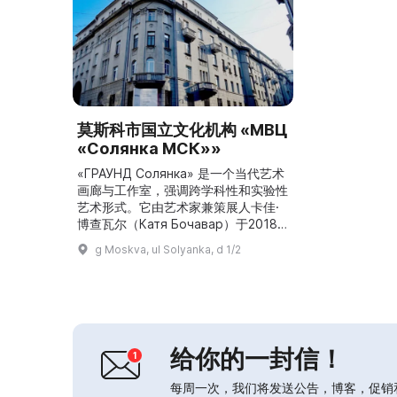
莫斯科市国立文化机构 «МВЦ
«Солянка МСК»»
«ГРАУНД Солянка» 是一个当代艺术
画廊与工作室，强调跨学科性和实验性
艺术形式。它由艺术家兼策展人卡佳·
博查瓦尔（Катя Бочавар）于2018
年12月创立，她以大型跨学科项目著
g Moskva, ul Solyanka, d 1/2
称，这些项目融合了表演、舞蹈、新音
乐、空间装置以及其他当代艺术形式。
ГРАУНД的目标是寻找与观众沟通的共
同主题和通用语言。它制作全流程项
目，创作多种方向的作品，如艺术家图
书、声音艺术、当代音乐与舞蹈、表...
给你的一封信！
每周一次，我们将发送公告，博客，促销