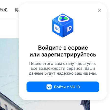
zh
展览
博客
入口
Войдите в сервис
или зарегистрируйтесь
После этого вам станут доступны
все возможности сервиса. Ваши
данные будут надёжно защищены.
Войти с VK ID