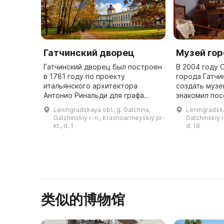
Гатчинский дворец
Музей гор
Гатчинский дворец был построен
В 2004 году 
в 1781 году по проекту
города Гатч
итальянского архитектора
создать музе
Антонио Ринальди для графа
знакомил пос
Григория Орлова. Но
историей гор
Leningradskaya obl., g. Gatchina,
Leningradska
императрица Екатерина II
прошлом и н
Gatchinskiy r-n., Krasnoarmeyskiy pr-
Gatchinskiy r
выкупила Гатчинскую мызу у
году музей 
kt., d. 1
d. 18
наследников и пожалова ...
на проспе ...
类似的博物馆