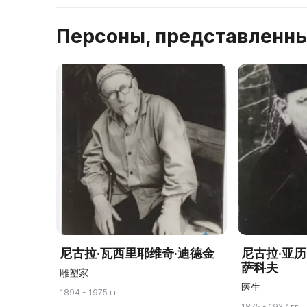
Персоны, представленны
尼古拉·瓦西里耶维奇·迪德金
尼古拉·亚
萨科夫
雕塑家
医生
1894 - 1975 гг
1875 - 1937 гг