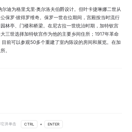
林纳尔迪为格里戈里·奥尔洛夫伯爵设计。但叶卡捷琳娜二世从
公保罗·彼得罗维奇。保罗一世在位期间，宫殿按当时流行
、园林亭、门楼和桥梁。在尼古拉一世统治时期，加特钦宫
大三世选择加特钦宫作为他的主要乡间住所；1917年革命
，目前可以参观50多个重建了室内陈设的房间和展览。在加
住所。
择它并单击
CTRL
+
ENTER