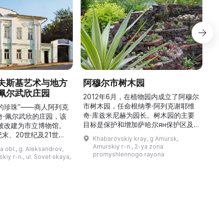
夫斯基艺术与地方
阿穆尔市树木园
佩尔武欣庄园
2012年6月，在植物园内成立了阿穆尔
市树木园，任命根纳季·阿列克谢耶维
的珍珠”——商人阿列克
奇·库兹米尼赫为园长。树木园的主要
世
奇·佩尔武欣的庄园，该
目标是保护和增加萨哈尔ян保护区及
年被改建为市立博物馆。
红豆杉林的植被，并创建远东地区稀有
纪末、20世纪及21世纪
Khabarovskiy kray, g Amursk,
和药用植物及露地栽培植物的种植区。
艺美术大师的作品，有助
Amurskiy r-n., 2-ya zona
a obl., g. Aleksandrov,
树木园尤其以其收集的列入红色名录的
1
德罗夫地区的艺术创作。
promyshlennogo rayona
kiy r-n., ul. Sovet·skaya,
远东植物而自豪（尖叶红豆杉、
建
时展览与常设展览，同时
Microbiota属、萨金特杜松、馨香卫
1
剧化的导览，以及面向成
矛、施里彭巴赫杜鹃）。树木园的设立
后
作坊。还可为亚历山德罗
旨在保护远东珍贵和受保护的植物，开
中小学机构预约外出博物
展科学研究，进行审美 ...