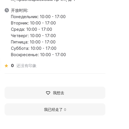
开放时间:
Понедельник: 10:00 - 17:00
Вторник: 10:00 - 17:00
Среда: 10:00 - 17:00
Четверг: 10:00 - 17:00
Пятница: 10:00 - 17:00
Суббота: 10:00 - 17:00
Воскресенье: 10:00 - 17:00
0
还没有印象
我想去
瓦连京·米哈伊洛维奇·西多洛
弗拉基米尔·伊万诺维奇·
我已经走了
0
夫
什金
画家
音乐家
28 - 2021 гг
1951 - 2002 гг