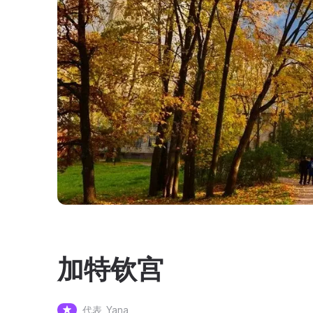
加特钦宫
代表
Yana