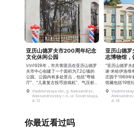
亚历山德罗夫市200周年纪念
亚历山德罗
文化休闲公园
志博物馆，
\r\n1928年，市共青团员在亚历山德罗
“亚历山德罗夫
夫市中心创建了一个面积为7.2公顷的
谢·米哈伊洛维
公园。公园内有多处景点，包括“弯镜
庄园于1989
厅”、“儿童复古投币游戏机”、气压射
馆藏包括19世
击场、“儿童之城”游乐区、户外健身器
初艺术家与工
Vladimirskaya obl., g. Aleksandrov,
Vladimirskay
材“Воркаут”、免费儿童游乐设施、游
于了解亚历山
Aleksandrovskiy r-n., ul. Sovet·skaya,
Aleksandrovs
乐项目“Веломобиль”、充气蹦床“吉
博物馆举办临
d. 12
d. 16
普”。2019年，作为“城市环境塑造”项
提供传统与戏
目的一部分，公园进行了部分整治：新
人和儿童的工
舞台建成，新的观景平台和中央林荫大
夫区的学前和
你最近看过吗
道得到完善，并安装了视 ...
馆课程。 ...