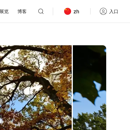
zh
展览
博客
入口