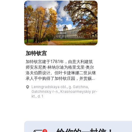
加特钦宫
加特钦宫建于1781年，由意大利建筑
师安东尼奥·林纳尔迪为格里戈里·奥尔
洛夫伯爵设计。但叶卡捷琳娜二世从继
承人手中购得了加特钦庄园，并赏赐给
她的儿子大公保罗·彼得罗维奇。保罗
Leningradskaya obl., g. Gatchina,
一世在位期间，宫殿按当时流行风格进
Gatchinskiy r-n., Krasnoarmeyskiy pr-
行了改建：礼仪大厅得到装饰，兴建了
kt., d. 1
花园、园林亭、门楼和桥梁。在尼古拉
一世统治时期，加特钦宫开始了第二次
改建，获得了保留至今的外观。亚历山
大三世选择加特钦宫作为他的主要乡间
住所；1917年革命后...