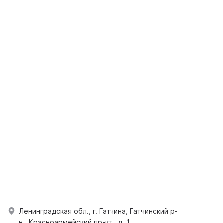
Ленинградская обл., г. Гатчина, Гатчинский р-
н., Красноармейский пр-кт., д. 1