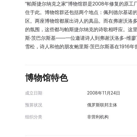
“帕斯捷尔纳克之家”博物馆群是2008年修复的原工
住于此。博物馆群还包括两个地点：佩列德尔基诺的B
区。两座博物馆都展出诗人的真品。而在弗谢沃洛多
的氛围，这些都与帕斯捷尔纳克的诗歌相呼应。这
斯·茨巴尔斯基——一位邀请诗人到弗谢沃洛多-维
雪松，诗人和他的朋友鲍里斯·茨巴尔斯基在1916
博物馆特色
成立日期
2008年11月24日
预算状况
俄罗斯联邦主体
组织分类
非营利机构