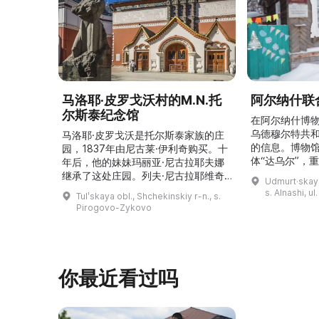
马洛耶·皮罗戈沃村的M.N.托
阿尔纳什联
尔斯泰纪念馆
在阿尔纳什博
乌德穆尔特共
马洛耶·皮罗戈沃是托尔斯泰家族的庄
的信息。博物
园，1837年由尼古莱·伊利奇购买。十
体“达乌尔”，
年后，他的妹妹玛丽亚·尼古拉耶夫娜
仪式。他们参
继承了这处庄园。列夫·尼古拉耶维奇
Udmurt·skaya
录片《南部乌
（列夫·托尔斯泰）在这里创作了许多
s. Alnashi, u
Tulʹskaya obl., Shchekinskiy r-n., s.
摄，并拥有若
著名作品。1999年，这座庄园成为雅
Pirogovo-Zykovo
仍有活跃的异
斯纳娅·波利亚纳博物馆庄园的一个分
泽巴耶沃村）
支。修复期间重建了历史室内陈设，并
座，内容包括
增设了新的纪念性展物。这里举办导
仪式、花纹织
览、节庆活动、比赛、节日、工作坊和
营地。2017年，阿夫多佳·斯米尔诺娃
你最近看过吗
的电影《一次任命的 ...