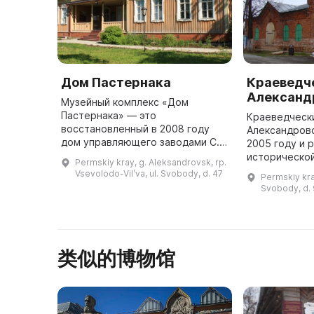
Дом Пастернака
Краеведче
Александ
Музейный комплекс «Дом
Пастернака» — это
Краеведчески
восстановленный в 2008 году
Александровс
дом управляющего заводами С.
2005 году и 
Морозова, в котором в 1916 году
исторической
Permskiy kray, g. Aleksandrovsk, rp.
проживал Борис Пастернак. В
занимает пам
Vsevolodo-Vilʹva, ul. Svobody, d. 47
Permskiy kra
состав музея входят еще два
региональног
Svobody, d.
места: Дом-муз ...
построенный 
1862 по 1 ...
类似的博物馆