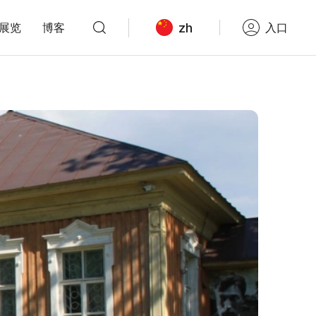
zh
展览
博客
入口