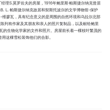
厂经理S.莫罗佐夫的房屋，1916年鲍里斯·帕斯捷尔纳克曾居
. L. 帕斯捷尔纳克故居和契斯托波尔的文学博物馆-保护
-维廖瓦，具有纪念意义的是周围的自然环境和乌拉尔北部
里陈列有作家及其朋友和亲人的照片复制品，以及献给鲍里
廖瓦的生物化学家的文件和照片。房屋前长着一棵枝叶繁茂的
年曾用这棵雪松装饰他们的合影。