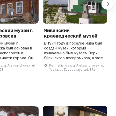
ский музей г.
Яйвинский
ровска
краеведческий музей
1
й музей г.
В 1974 году в поселке Яйва был
ка был основан в
создан музей, который
расположен в
изначально был музеем Верх-
 части города. Он
Яйвинского леспромхоза, а затем
ятник архитектуры
превратился в краеведческий.
y, g. Aleksandrovsk, ul.
Permskiy kray, g. Aleksandrovsk, rp.
о значения,
Основными задачами музея
 98
Yayva, ul. Zavodskaya, zd. 37a
на паях купцами с
являются сбор и изучение
истории п ...
物
博