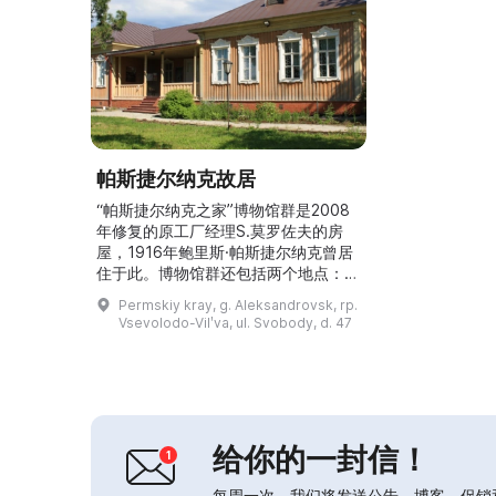
帕斯捷尔纳克故居
“帕斯捷尔纳克之家”博物馆群是2008
年修复的原工厂经理S.莫罗佐夫的房
屋，1916年鲍里斯·帕斯捷尔纳克曾居
住于此。博物馆群还包括两个地点：佩
列德尔基诺的B. L. 帕斯捷尔纳克故居
Permskiy kray, g. Aleksandrovsk, rp.
和契斯托波尔的文学博物馆-保护区。
Vsevolodo-Vilʹva, ul. Svobody, d. 47
两座博物馆都展出诗人的真品。而在弗
谢沃洛多-维廖瓦，具有纪念意义的是
周围的自然环境和乌拉尔北部的氛围，
这些都与帕斯捷尔纳克的诗歌相呼应。
这里陈列有作家及其朋友和亲人的照片
复制品，以及...
给你的一封信！
每周一次，我们将发送公告，博客，促销