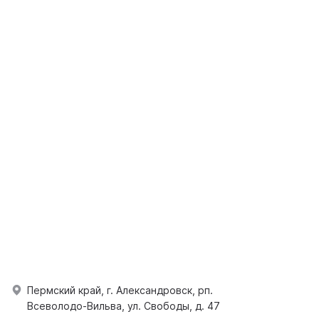
Пермский край, г. Александровск, рп.
Всеволодо-Вильва, ул. Свободы, д. 47