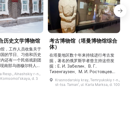
合历史文学博物馆
考古博物馆（塔曼博物馆综合
体）
物馆，工作人员收集关于
和国的节日、习俗和历史
最
在塔曼地区数十年来持续进行考古发
馆内还有一个民俗戏剧团
掘，著名的俄罗斯学者曾主持这些发
重现南部乌德穆尔特人的
人
掘：Е. И. Забелин、В. Г.
与了乌德穆尔特电视台纪
件
Тизенгаузен、М. И. Ростовцев、
 Resp., Alnashskiy r-n.,
德穆尔特人的婚礼》的拍
В. Д. Блаватский、Б. А. Рыбаков、
l. Komsomolʹskaya, d. 3
Krasnodarskiy kray, Temryukskiy r-n.,
干仪式剧本。该地区至今
Н. И. Сокольский、М. М.
st-tsa. Tamanʹ, ul. Karla Marksa, d. 100
教祈祷场库阿拉（位于库
克
Кобылина、И. Б. Зеест 等。在斯坦
。博物馆还举办各类讲
К
尼察中心位于古城遗址“Гермонасса-
地方志、乌德穆尔特人的
Тмутаракань”，该遗址 ...
造及南部乌德穆尔特人的
服饰。该地区还有休闲场所， ...
...