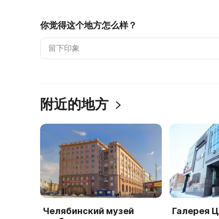
你觉得这个地方怎么样？
附近的地方
Челябинский музей
Галерея 