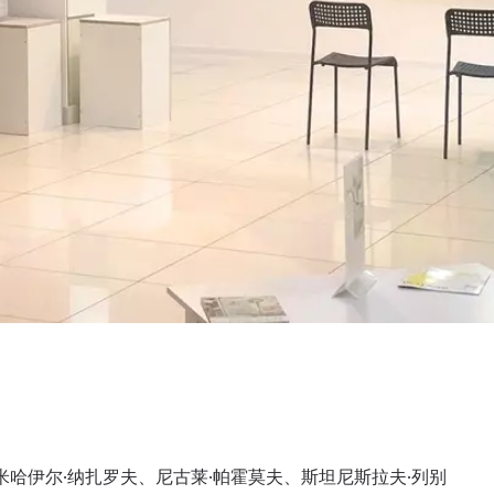
像米哈伊尔·纳扎罗夫、尼古莱·帕霍莫夫、斯坦尼斯拉夫·列别