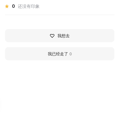
0
还没有印象
我想去
我已经走了
0
алерея «Открытый
Chelyabinsk Museum 