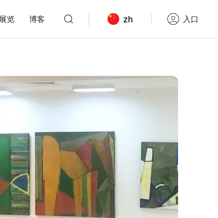
zh
展览
博客
入口