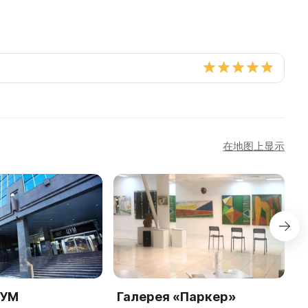
在地图上显示
ЦУМ
Галерея «Паркер»
Г