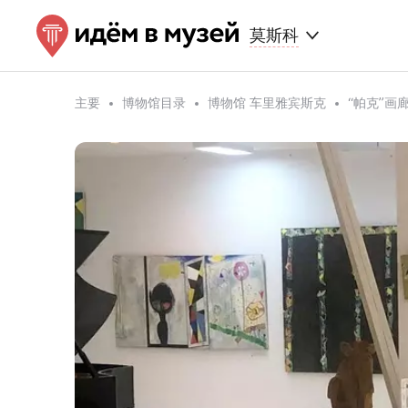
莫斯科
主要
博物馆目录
博物馆 车里雅宾斯克
“帕克”画