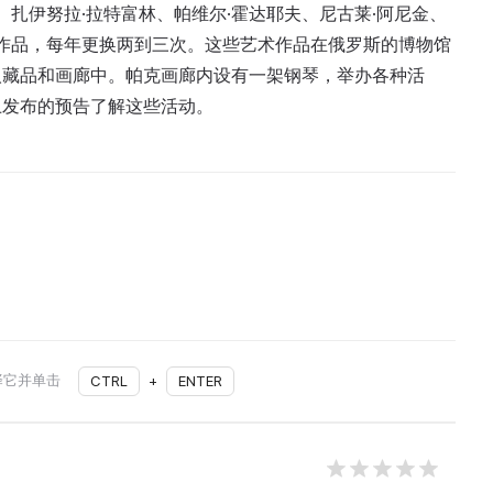
、扎伊努拉·拉特富林、帕维尔·霍达耶夫、尼古莱·阿尼金、
的作品，每年更换两到三次。这些艺术作品在俄罗斯的博物馆
人藏品和画廊中。帕克画廊内设有一架钢琴，举办各种活
上发布的预告了解这些活动。
择它并单击
CTRL
+
ENTER