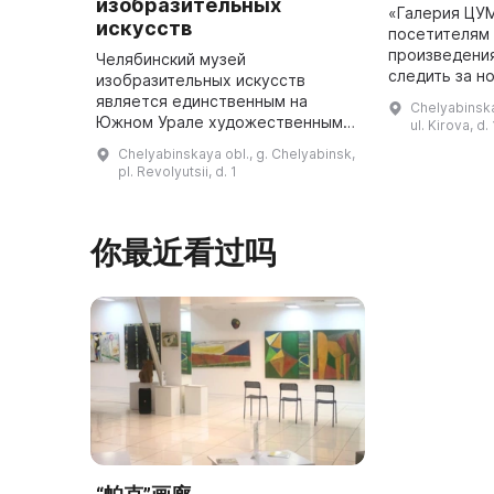
изобразительных
«Галерия ЦУ
искусств
посетителям
произведения
Челябинский музей
следить за н
изобразительных искусств
искусства. «Галерия ЦУМ» была
является единственным на
Chelyabinska
создана в ра
Южном Урале художественным
ul. Kirova, d.
галереи «ЦУМ
музеем классического типа. В
Chelyabinskaya obl., g. Chelyabinsk,
собрание музея входит более 15
pl. Revolyutsii, d. 1
тысяч произведений искусства,
включая шедевры ...
你最近看过吗