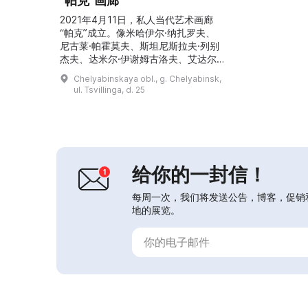
“帕克”画廊
2021年4月11日，私人当代艺术画廊
“帕克”成立。像米哈伊尔·纳扎罗夫、
尼古莱·帕霍莫夫、斯坦尼斯拉夫·列别
杰夫、达米尔·伊谢姆古洛夫、艾达尔·
伊谢姆古洛夫、扎伊努拉·拉特富林、
Chelyabinskaya obl., g. Chelyabinsk,
帕维尔·霍达耶夫、尼古莱·阿尼金、阿
ul. Tsvillinga, d. 25
纳托利·卡拉什尼科夫和尤里·克里洛夫
等艺术家的作品，每年更换两到三次。
这些艺术作品在俄罗斯的博物馆收藏中
占有重要位置，也收藏在俄罗斯及海外
的私人藏品和画廊中。帕克画廊内设有
一架钢琴，举...
给你的一封信！
每周一次，我们将发送公告，博客，促销
地的展览。