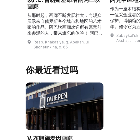
画廊
作为一座木结
一位采金业者
从那时起，画廊不断发展壮大，向观众
保护。博物馆的
展示来自俄罗斯各个城市和地区的艺术
年。如今它为
家的作品。阿巴坎画廊欢迎所有愿意前
并接受来自俄
来参观的人，带来难忘的体验！ 阿巴
Zabaykalʹskiy
询。博物馆的
坎画廊的历史始于1976年，当时阿巴
Aksha, ul. Le
Resp. Khakasiya, g. Abakan, ul.
学生及其他群
坎市儿童美术学校的校长 Федор
Shchetinkina, d. 65
关生态与地方
Ефимович Пронских 决定在学校内
议和研讨会。
创建一座画廊。他写信给苏联美术学院
科索娃 V.Я.
通讯院士、俄罗斯苏维埃联邦社会主义
你最近看过吗
I.А. 的手工作
共和国人民艺术家 Б. Я. Ряузов，征
的素描与 ...
询如何更好地组织这项对学校而 ...
V. 布朗施泰因画廊