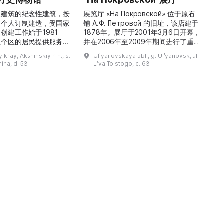
构建筑的纪念性建筑，按
展览厅 «На Покровской» 位于原石
的个人订制建造，受国家
铺 A.Ф. Петровой 的旧址，该店建于
1
创建工作始于1981
1878年。展厅于2001年3月6日开幕，
五个区的居民提供服务，
并在2006年至2009年期间进行了重建
三
罗斯各地区及国外的咨
和现代化改造。如今这里是一处100 平
 kray, Akshinskiy r-n., s.
Ulʹyanovskaya obl., g. Ulʹyanovsk, ul.
陈列吸引学生、教师、大
方米的宽敞场地，配备了现代展览设
筑
nina, d. 53
Lʹva Tolstogo, d. 63
体的关注。博物馆开展有
备、照明与报警系统。这里举办来自俄
志的工作，并举办区际会
罗斯及海外博物馆馆藏、私人收藏以及
（
最有价值的收藏包括：科
其他城市收藏的展览。«На
 的个人馆藏、匠人亚诺夫
Покровской» 展厅通过多种活动吸引
品、画家舍格洛夫 G.А.
了大批观众： ...