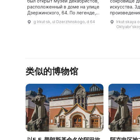
был открыт Музей декабристов,
сокровище д
расположенный в доме на улице
искусства. З
Дзержинского, 64. По легенде,
произведения
он принадлежал семье
разных стран
g Irkut·sk, ul Dzerzhinskogo, d 64
Irkut·skaya obl
декабриста Сергея Петровича
экспозиции 
Oktyabrʹskoy
Трубецкого. Историки предпола
произведения
...
с
类似的博物馆
以F. E. 普朗斯基命名的阿巴坎
阿克申区地