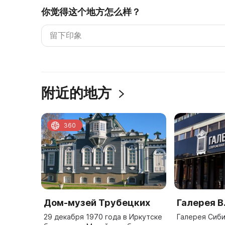
你觉得这个地方怎么样？
附近的地方
360
Дом-музей Трубецких
Галерея В
29 декабря 1970 года в Иркутске
Галерея Сиби