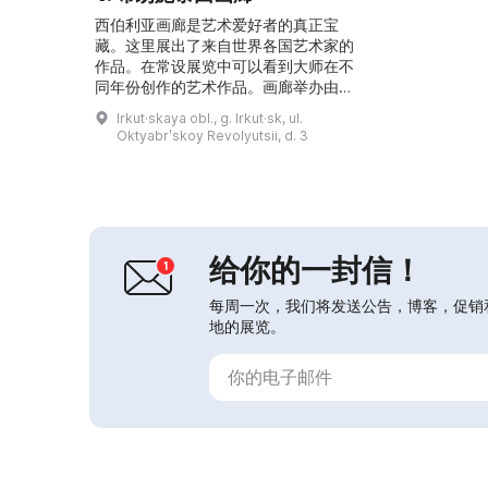
西伯利亚画廊是艺术爱好者的真正宝
藏。这里展出了来自世界各国艺术家的
作品。在常设展览中可以看到大师在不
同年份创作的艺术作品。画廊举办由达
希·南达科夫艺术基金会支持的新作首
Irkut·skaya obl., g. Irkut·sk, ul.
映和展览项目。此外，在画廊大楼内还
Oktyabrʹskoy Revolyutsii, d. 3
可以在出售原创纪念品的商店和展厅购
买到真迹艺术作品。所有这些使西伯利
亚画廊成为艺术爱好者不可或缺的场
所。...
给你的一封信！
每周一次，我们将发送公告，博客，促销
地的展览。