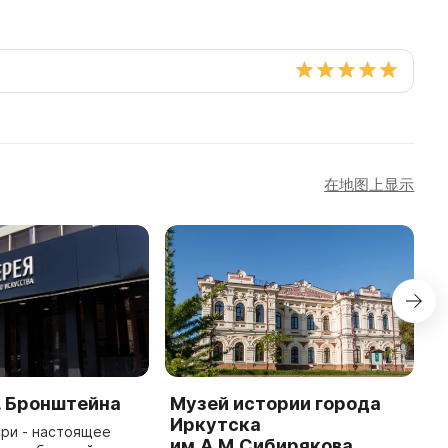
在地图上显示
. Бронштейна
Музей истории города
Г
Иркутска
«
ри - настоящее
им.А.М.Сибирякова