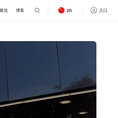
zh
展览
博客
入口