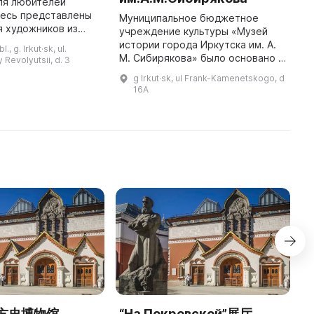
ля любителей
В
десь представлены
о
Муниципальное бюджетное
 художников из
"
учреждение культуры «Музей
 мира. В постоянной
з
истории города Иркутска им. А.
., g. Irkut·sk, ul.
можно увидеть
и
М. Сибирякова» было основано в
 Revolyutsii, d. 3
 искусства,
г
1996 году. Оно представляет
g Irkut·sk, ul Frank-Kamenetskogo, d
озданные м ...
В
историю города и его жителей.
16A
Фонды музея превышают 50 000
...
方史博物馆
“На Покровской”展厅