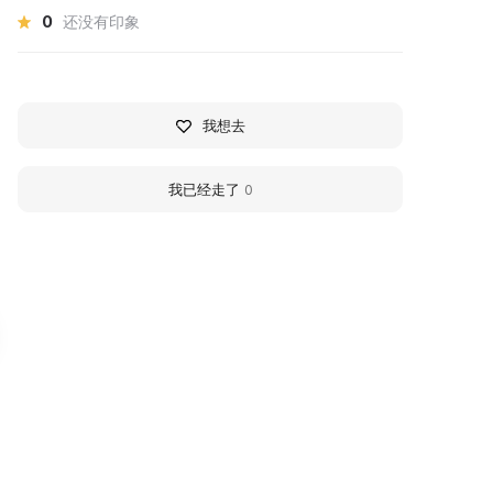
0
还没有印象
我想去
我已经走了
0
алерея
Trubetskoy House
Мастерская-5»
Museum