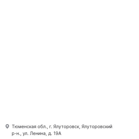
Тюменская обл., г. Ялуторовск, Ялуторовский
р-н., ул. Ленина, д. 19А