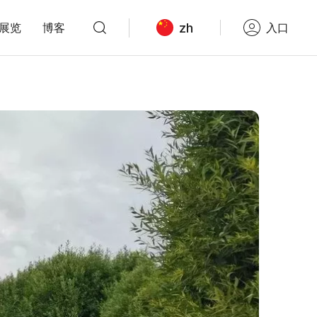
zh
展览
博客
入口