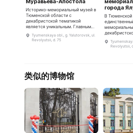
Муравьева-Апостола
мемориал
города Я
Историко-мемориальный музей в
Тюменской области с
В Тюменской
декабристской тематикой
единственны
является уникальным. Главным
мемориальны
экспонатом музея является дом
декабристск
Tyumenskaya obl., g. Yalutorovsk, ul.
1795 года, в котором двадцать
предлагает 
Revolyutsii, d. 75
Tyumenskaya o
лет проживал ссыльный
наблюдать з
Revolyutsii, 
декабрист, двор ...
декабристов 
Апостола и И
про ...
类似的博物馆