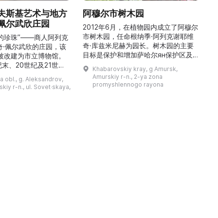
夫斯基艺术与地方
阿穆尔市树木园
佩尔武欣庄园
2012年6月，在植物园内成立了阿穆尔
市树木园，任命根纳季·阿列克谢耶维
的珍珠”——商人阿列克
奇·库兹米尼赫为园长。树木园的主要
世
奇·佩尔武欣的庄园，该
目标是保护和增加萨哈尔ян保护区及
年被改建为市立博物馆。
红豆杉林的植被，并创建远东地区稀有
纪末、20世纪及21世纪
Khabarovskiy kray, g Amursk,
和药用植物及露地栽培植物的种植区。
艺美术大师的作品，有助
Amurskiy r-n., 2-ya zona
a obl., g. Aleksandrov,
树木园尤其以其收集的列入红色名录的
1
德罗夫地区的艺术创作。
promyshlennogo rayona
kiy r-n., ul. Sovet·skaya,
远东植物而自豪（尖叶红豆杉、
建
时展览与常设展览，同时
Microbiota属、萨金特杜松、馨香卫
1
剧化的导览，以及面向成
矛、施里彭巴赫杜鹃）。树木园的设立
后
作坊。还可为亚历山德罗
旨在保护远东珍贵和受保护的植物，开
中小学机构预约外出博物
展科学研究，进行审美 ...