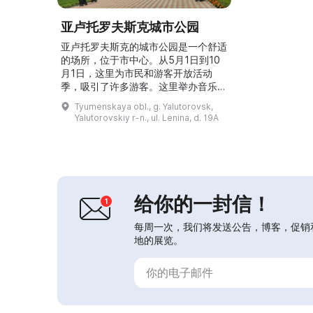
亚卢托罗夫斯克城市公园
亚卢托罗夫斯克的城市公园是一个舒适
的场所，位于市中心。从5月1日到10
月1日，这里为市民和游客开放活动
季，吸引了许多游客。这里举办音乐
会、节庆活动、儿童文娱节目以及创意
Tyumenskaya obl., g. Yalutorovsk,
工作坊。周末可以聆听管弦乐团演出
Yalutorovskiy r-n., ul. Lenina, d. 19A
《我们青春的旋律》。此外，这里还开
展面向儿童的夏季休闲项目“夏季爱
乐”，设有游乐设施、益智游戏、寻宝
解谜、嘉年华。公园内有11个游乐项
目、儿童游乐区、滑板场等。这里总是
充满许多有趣且富有氛围的活动！...
给你的一封信！
每周一次，我们将发送公告，博客，促销
地的展览。