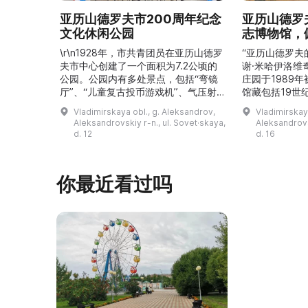
亚历山德罗夫市200周年纪念
亚历山德罗
文化休闲公园
志博物馆，
\r\n1928年，市共青团员在亚历山德罗
“亚历山德罗夫
夫市中心创建了一个面积为7.2公顷的
谢·米哈伊洛维
公园。公园内有多处景点，包括“弯镜
庄园于1989
厅”、“儿童复古投币游戏机”、气压射
馆藏包括19世
击场、“儿童之城”游乐区、户外健身器
初艺术家与工
Vladimirskaya obl., g. Aleksandrov,
Vladimirskay
材“Воркаут”、免费儿童游乐设施、游
于了解亚历山
Aleksandrovskiy r-n., ul. Sovet·skaya,
Aleksandrovs
乐项目“Веломобиль”、充气蹦床“吉
博物馆举办临
d. 12
d. 16
普”。2019年，作为“城市环境塑造”项
提供传统与戏
目的一部分，公园进行了部分整治：新
人和儿童的工
舞台建成，新的观景平台和中央林荫大
夫区的学前和
你最近看过吗
道得到完善，并安装了视 ...
馆课程。 ...