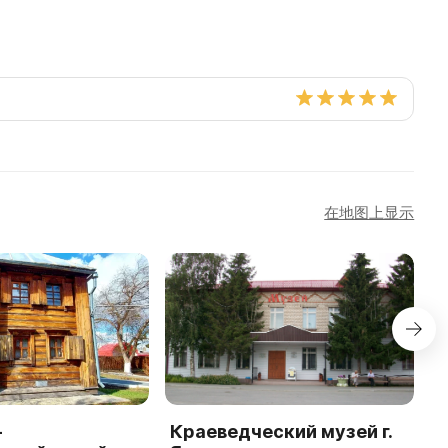
在地图上显示
-
Краеведческий музей г.
Г