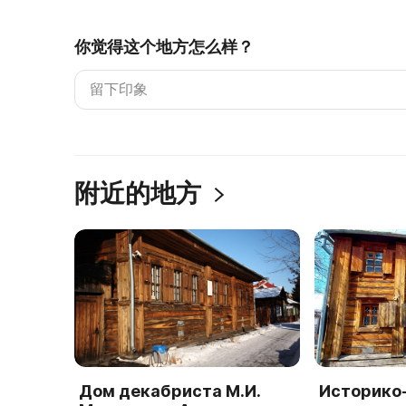
你觉得这个地方怎么样？
附近的地方
Дом декабриста М.И.
Историко