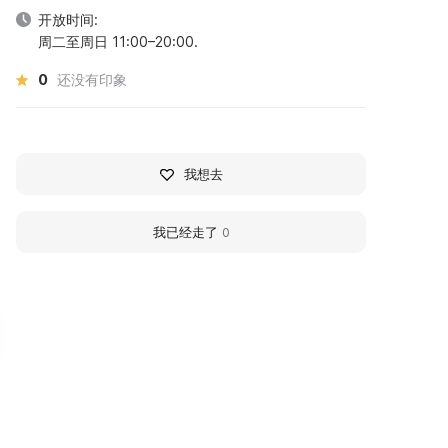
开放时间:
周二至周日 11:00–20:00.
0
还没有印象
我想去
我已经走了
0
ородской сад г.
Туристический