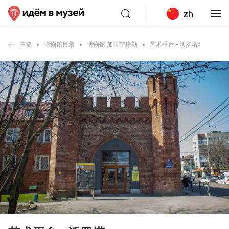
zh
主要
博物馆目录
博物馆 加里宁格勒
艺术平台 «沃罗塔»