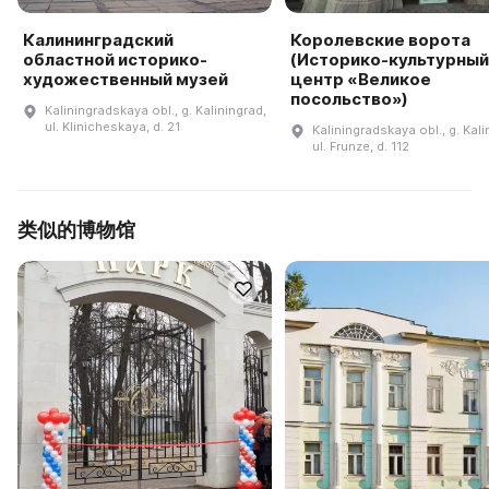
Калининградский
Королевские ворота
областной историко-
(Историко-культурный
художественный музей
центр «Великое
посольство»)
Kaliningradskaya obl., g. Kaliningrad,
ul. Klinicheskaya, d. 21
Kaliningradskaya obl., g. Kali
ul. Frunze, d. 112
类似的博物馆