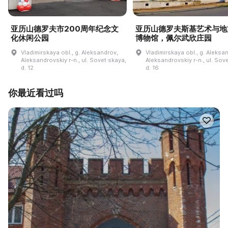
亚历山德罗夫市200周年纪念文
亚历山德罗夫斯基艺术与地
化休闲公园
博物馆，佩尔武欣庄园
Vladimirskaya obl., g. Aleksandrov,
Vladimirskaya obl., g. Aleksa
Aleksandrovskiy r-n., ul. Sovet·skaya,
Aleksandrovskiy r-n., ul. Sov
d. 12
d. 16
你最近看过吗