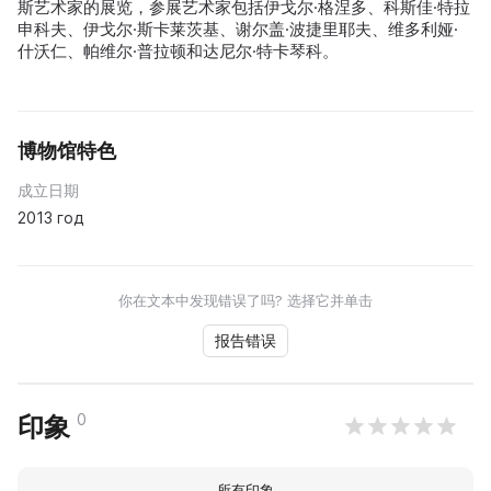
斯艺术家的展览，参展艺术家包括伊戈尔·格涅多、科斯佳·特拉
申科夫、伊戈尔·斯卡莱茨基、谢尔盖·波捷里耶夫、维多利娅·
什沃仁、帕维尔·普拉顿和达尼尔·特卡琴科。
博物馆特色
成立日期
2013 год
你在文本中发现错误了吗? 选择它并单击
报告错误
0
印象
所有印象