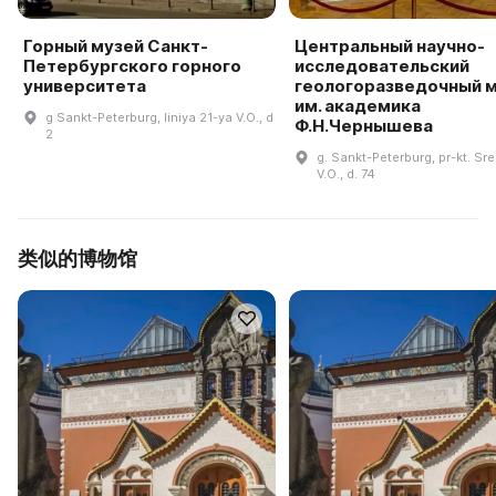
Горный музей Санкт-
Центральный научно-
Петербургского горного
исследовательский
университета
геологоразведочный 
им. академика
g Sankt-Peterburg, liniya 21-ya V.O., d
Ф.Н.Чернышева
2
g. Sankt-Peterburg, pr-kt. Sr
V.O., d. 74
类似的博物馆