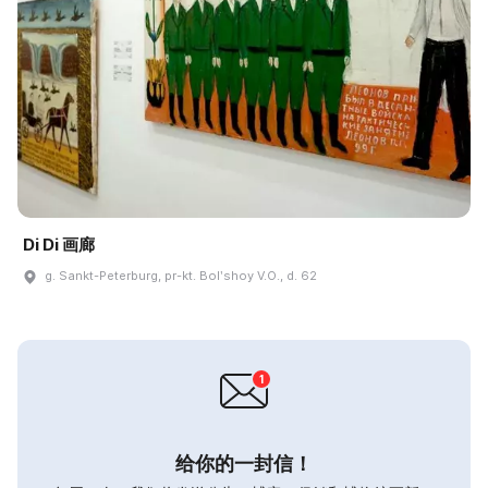
Di Di 画廊
g. Sankt-Peterburg, pr-kt. Bolʹshoy V.O., d. 62
给你的一封信！