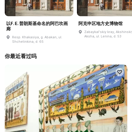
以F. E. 普朗斯基命名的阿巴坎画
阿克申区地方史博物馆
廊
Zabaykalʹskiy kray, Akshinskiy
Aksha, ul. Lenina, d. 53
Resp. Khakasiya, g. Abakan, ul.
Shchetinkina, d. 65
你最近看过吗