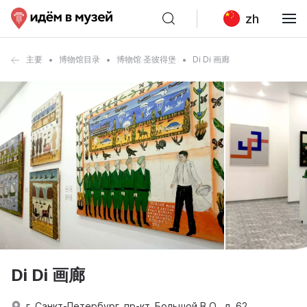
zh
主要
博物馆目录
博物馆 圣彼得堡
Di Di 画廊
Di Di 画廊
г. Санкт-Петербург, пр-кт. Большой В.О., д. 62