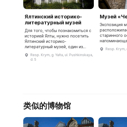
Ялтинский историко-
Музей «Ч
литературный музей
Экспозиция м
расположила
Для того, чтобы познакомиться с
старинного о
историей Ялты, нужно посетить
напоминающе
Ялтинский историко-
замок. Это б
литературный музей, один из
Resp. Krym, g
генеральши К
старейших музеев Крыма,
Resp. Krym, g. Yalta, ul. Pushkinskaya,
«Омюр» - чел
созданный в 1892 году. В
d. 5
настоящее время в нем хранится
более 160 т ...
类似的博物馆