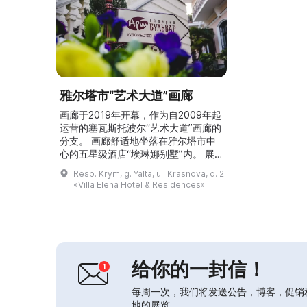
雅尔塔市“艺术大道”画廊
画廊于2019年开幕，作为自2009年起
运营的塞瓦斯托波尔“艺术大道”画廊的
分支。 画廊舒适地坐落在雅尔塔市中
心的五星级酒店“埃琳娜别墅”内。 展
出给观众的是一批精美的绘画（当代及
Resp. Krym, g. Yalta, ul. Krasnova, d. 2
苏联时期）、版画、雕塑和古董收
«Villa Elena Hotel & Residences»
藏。...
给你的一封信！
每周一次，我们将发送公告，博客，促销
地的展览。