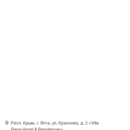
Респ. Крым, г. Ялта, ул. Краснова, д. 2 «Villa
Elena Hotel & Residences»