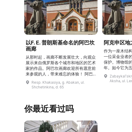
以F. E. 普朗斯基命名的阿巴坎
阿克申区地
画廊
作为一座木结
一位采金业者
从那时起，画廊不断发展壮大，向观众
保护。博物馆的
展示来自俄罗斯各个城市和地区的艺术
年。如今它为
家的作品。阿巴坎画廊欢迎所有愿意前
并接受来自俄
来参观的人，带来难忘的体验！ 阿巴
Zabaykalʹskiy
询。博物馆的
坎画廊的历史始于1976年，当时阿巴
Aksha, ul. Le
Resp. Khakasiya, g. Abakan, ul.
学生及其他群
坎市儿童美术学校的校长 Федор
Shchetinkina, d. 65
关生态与地方
Ефимович Пронских 决定在学校内
议和研讨会。
创建一座画廊。他写信给苏联美术学院
科索娃 V.Я.
通讯院士、俄罗斯苏维埃联邦社会主义
你最近看过吗
I.А. 的手工作
共和国人民艺术家 Б. Я. Ряузов，征
的素描与 ...
询如何更好地组织这项对学校而 ...