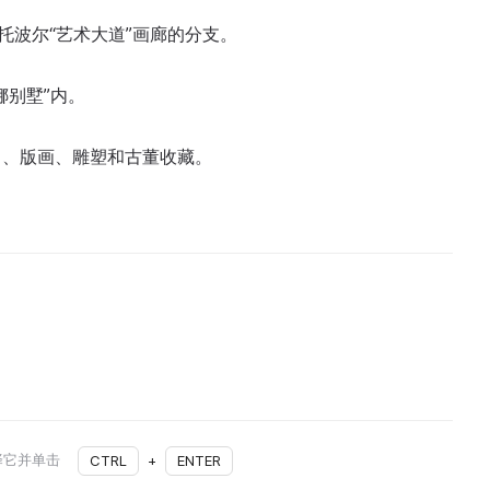
斯托波尔“艺术大道”画廊的分支。
娜别墅”内。
）、版画、雕塑和古董收藏。
择它并单击
CTRL
+
ENTER