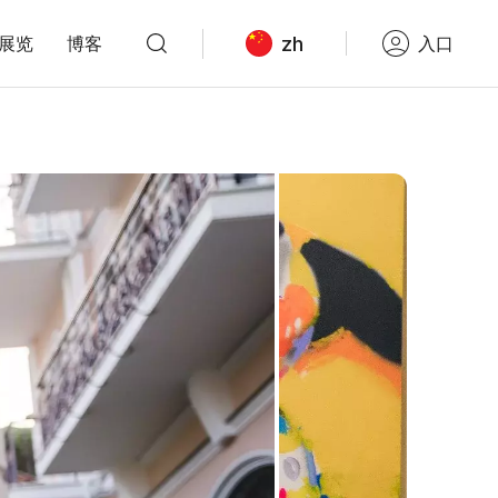
zh
展览
博客
入口