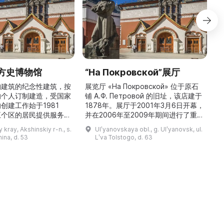
方史博物馆
“На Покровской”展厅
构建筑的纪念性建筑，按
展览厅 «На Покровской» 位于原石
的个人订制建造，受国家
铺 A.Ф. Петровой 的旧址，该店建于
1
创建工作始于1981
1878年。展厅于2001年3月6日开幕，
五个区的居民提供服务，
并在2006年至2009年期间进行了重建
三
罗斯各地区及国外的咨
和现代化改造。如今这里是一处100 平
 kray, Akshinskiy r-n., s.
Ulʹyanovskaya obl., g. Ulʹyanovsk, ul.
陈列吸引学生、教师、大
方米的宽敞场地，配备了现代展览设
筑
nina, d. 53
Lʹva Tolstogo, d. 63
体的关注。博物馆开展有
备、照明与报警系统。这里举办来自俄
志的工作，并举办区际会
罗斯及海外博物馆馆藏、私人收藏以及
（
最有价值的收藏包括：科
其他城市收藏的展览。«На
 的个人馆藏、匠人亚诺夫
Покровской» 展厅通过多种活动吸引
品、画家舍格洛夫 G.А.
了大批观众： ...