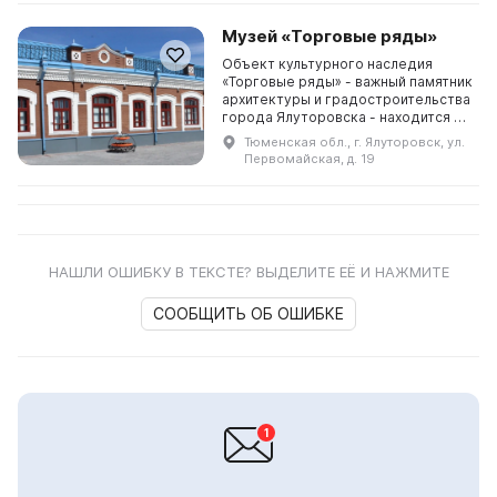
Музей «Торговые ряды»
Объект культурного наследия
«Торговые ряды» - важный памятник
архитектуры и градостроительства
города Ялуторовска - находится в
историческом центре города и
Тюменская обл., г. Ялуторовск, ул.
составляет единое историко-
Первомайская, д. 19
архитектурное ан...
НАШЛИ ОШИБКУ В ТЕКСТЕ? ВЫДЕЛИТЕ ЕЁ И НАЖМИТЕ
СООБЩИТЬ ОБ ОШИБКЕ