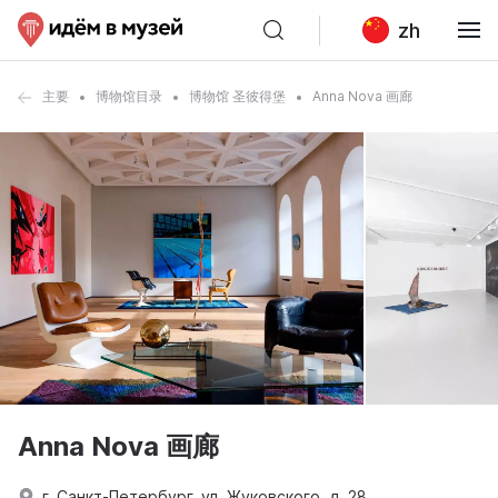
zh
主要
博物馆目录
博物馆 圣彼得堡
Anna Nova 画廊
Anna Nova 画廊
г. Санкт-Петербург, ул. Жуковского, д. 28