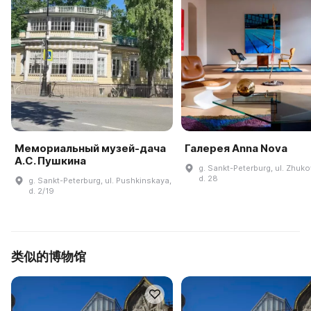
Мемориальный музей-дача
Галерея Anna Nova
А.С. Пушкина
g. Sankt-Peterburg, ul. Zhuk
d. 28
g. Sankt-Peterburg, ul. Pushkinskaya,
d. 2/19
类似的博物馆