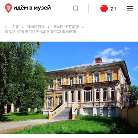
zh
主要
博物馆目录
博物馆 伊万诺沃
以D. A. 特鲁布尼科夫命名的富尔马诺夫画廊