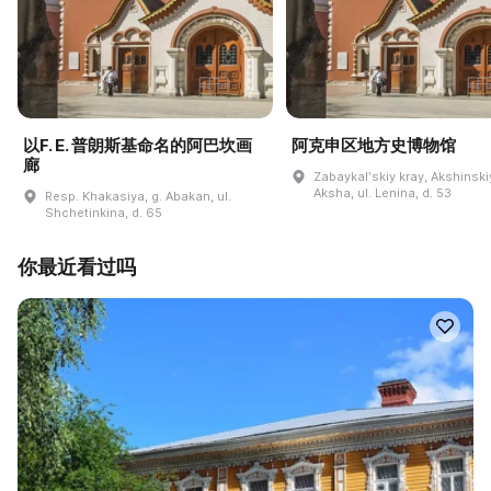
以F. E. 普朗斯基命名的阿巴坎画
阿克申区地方史博物馆
廊
Zabaykalʹskiy kray, Akshinskiy
Aksha, ul. Lenina, d. 53
Resp. Khakasiya, g. Abakan, ul.
Shchetinkina, d. 65
你最近看过吗