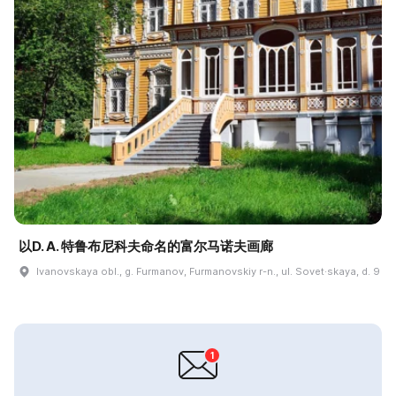
以D. A. 特鲁布尼科夫命名的富尔马诺夫画廊
Ivanovskaya obl., g. Furmanov, Furmanovskiy r-n., ul. Sovet·skaya, d. 9