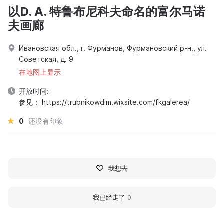
以D. A. 特鲁布尼科夫命名的富尔马诺
夫画廊
Ивановская обл., г. Фурманов, Фурмановский р-н., ул.
Советская, д. 9
在地图上显示
开放时间:
参见： https://trubnikowdim.wixsite.com/fkgalerea/
0
还没有印象
我想去
我已经走了
0