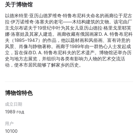
关于博物馆
以德米特里·亚历山德罗维奇·特鲁布尼科夫命名的画廊位于尼古
拉·伊万诺维奇·洛塞夫的老宅——木结构建筑的文物。该宅由厂
主戈尔布诺夫于19世纪中叶为其女儿亚历山德拉·格里戈里耶芙
娜·洛塞娃及其家人建造。画廊收藏有俄国画家D. A. 特鲁布尼科
夫（1885–1947）的作品，他以题材画和风俗画、富有诗意的
风景、肖像与静物著称。画廊于1989年由一群热心人士发起成
立，旨在保存D. A. 特鲁布尼科夫的艺术遗产。博物馆还举办历
史与地方志展览，并组织与各类有影响力人物的艺术交流活
动，使本市居民能够了解家乡的历史。
博物馆特色
成立日期
1989 год
用户
10100