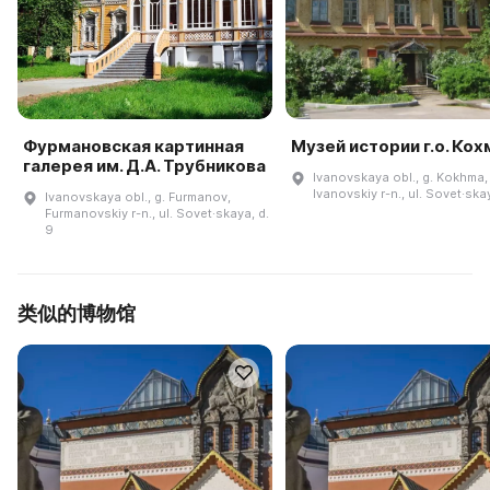
Фурмановская картинная
Музей истории г.о. Кох
галерея им. Д.А. Трубникова
Ivanovskaya obl., g. Kokhma,
Ivanovskiy r-n., ul. Sovet·ska
Ivanovskaya obl., g. Furmanov,
Furmanovskiy r-n., ul. Sovet·skaya, d.
9
类似的博物馆