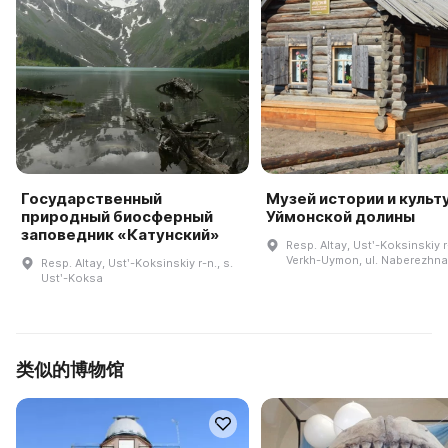
Государственный
Музей истории и культ
природный биосферный
Уймонской долины
заповедник «Катунский»
Resp. Altay, Ustʹ-Koksinskiy r-
Verkh-Uymon, ul. Naberezhnay
Resp. Altay, Ustʹ-Koksinskiy r-n., s.
Ustʹ-Koksa
类似的博物馆