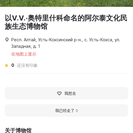
以V.V.·奥特里什科命名的阿尔泰文化民
族生态博物馆
Респ. Алтай, Усть-Коксинский р-н., с. Усть-Кокса, ул.
Западная, д. 1
在地图上显示
0
还没有印象
我想去
我已经走了
0
关于博物馆