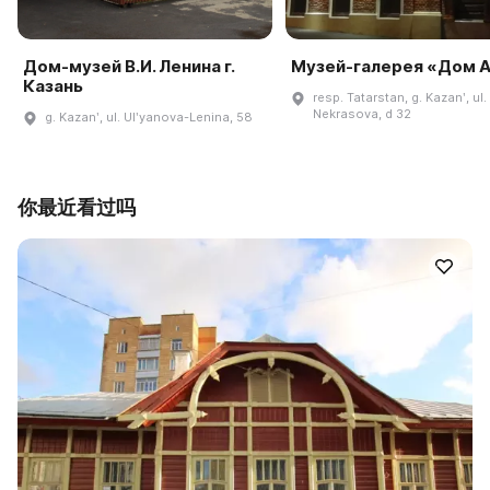
Дом-музей В.И. Ленина г.
Музей-галерея «Дом A
Казань
resp. Tatarstan, g. Kazanʹ, ul.
Nekrasova, d 32
g. Kazanʹ, ul. Ulʹyanova-Lenina, 58
你最近看过吗