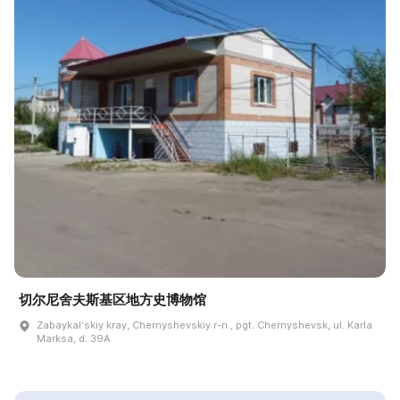
切尔尼舍夫斯基区地方史博物馆
Zabaykalʹskiy kray, Chernyshevskiy r-n., pgt. Chernyshevsk, ul. Karla
Marksa, d. 39A