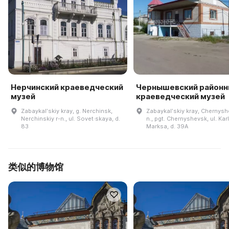
Нерчинский краеведческий
Чернышевский районн
музей
краеведческий музей
Zabaykalʹskiy kray, g. Nerchinsk,
Zabaykalʹskiy kray, Chernysh
Nerchinskiy r-n., ul. Sovet·skaya, d.
n., pgt. Chernyshevsk, ul. Kar
83
Marksa, d. 39A
类似的博物馆