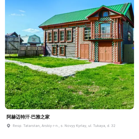
阿赫迈特汗·巴雅之家
Resp. Tatarstan, Arskiy r-n., s. Novyy Kyrlay, ul. Tukaya, d. 32