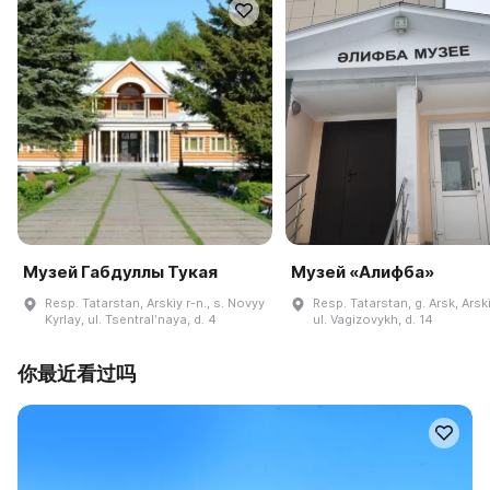
Музей Габдуллы Тукая
Музей «Алифба»
Resp. Tatarstan, Arskiy r-n., s. Novyy
Resp. Tatarstan, g. Arsk, Arski
Kyrlay, ul. Tsentralʹnaya, d. 4
ul. Vagizovykh, d. 14
你最近看过吗