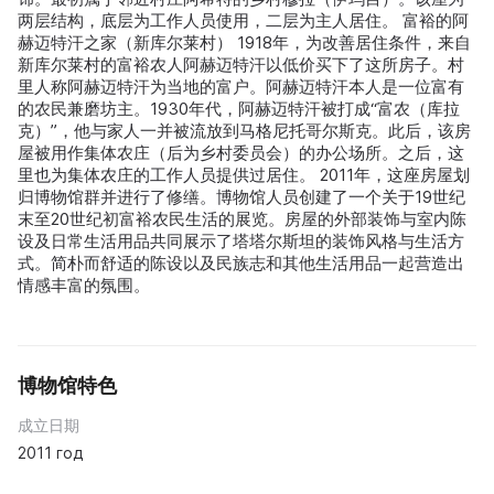
两层结构，底层为工作人员使用，二层为主人居住。 富裕的阿
赫迈特汗之家（新库尔莱村） 1918年，为改善居住条件，来自
新库尔莱村的富裕农人阿赫迈特汗以低价买下了这所房子。村
里人称阿赫迈特汗为当地的富户。阿赫迈特汗本人是一位富有
的农民兼磨坊主。1930年代，阿赫迈特汗被打成“富农（库拉
克）”，他与家人一并被流放到马格尼托哥尔斯克。此后，该房
屋被用作集体农庄（后为乡村委员会）的办公场所。之后，这
里也为集体农庄的工作人员提供过居住。 2011年，这座房屋划
归博物馆群并进行了修缮。博物馆人员创建了一个关于19世纪
末至20世纪初富裕农民生活的展览。房屋的外部装饰与室内陈
设及日常生活用品共同展示了塔塔尔斯坦的装饰风格与生活方
式。简朴而舒适的陈设以及民族志和其他生活用品一起营造出
情感丰富的氛围。
博物馆特色
成立日期
2011 год