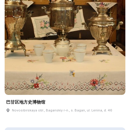
巴甘区地方史博物馆
Novosibirskaya obl., Baganskiy r-n., s. Bagan, ul. Lenina, d. 46