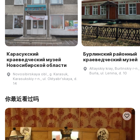
Карасукский
Бурлинский районный
краеведческий музей
краеведческий музей
Новосибирской области
Altayskiy kray, Burlinskiy r-n.,
Burla, ul. Lenina, d. 10
Novosibirskaya obl., g. Karasuk,
Karasukskiy r-n., ul. Oktyabrʹskaya, d.
14
你最近看过吗