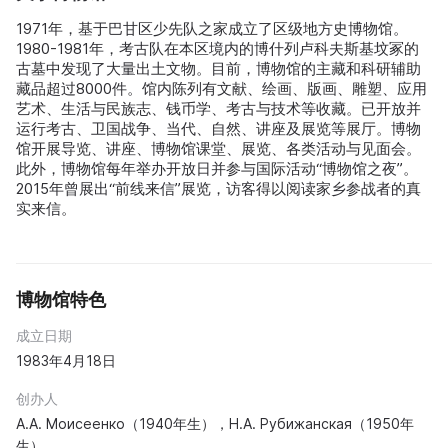
1971年，基于巴甘区少先队之家成立了区级地方史博物馆。
1980-1981年，考古队在本区境内的博什列卢科夫斯基坟冢的
古墓中发现了大量出土文物。目前，博物馆的主藏和科研辅助
藏品超过8000件。馆内陈列有文献、绘画、版画、雕塑、应用
艺术、生活与民族志、钱币学、考古与技术等收藏。已开放并
运行考古、卫国战争、当代、自然、讲座及展览等展厅。博物
馆开展导览、讲座、博物馆课堂、展览、各类活动与见面会。
此外，博物馆每年举办开放日并参与国际活动“博物馆之夜”。
2015年曾展出“前线来信”展览，访客得以阅读家乡参战者的真
实来信。
博物馆特色
成立日期
1983年4月18日
创办人
А.А. Моисеенко（1940年生），Н.А. Рубижанская（1950年
生）