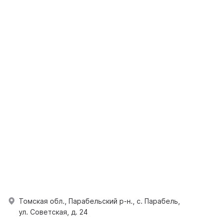
Томская обл., Парабельский р-н., с. Парабель,
ул. Советская, д. 24