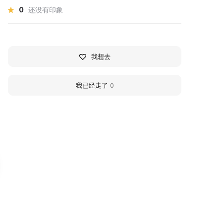
0
还没有印象
我想去
我已经走了
0
униципальный музей
House of Artistic Cra