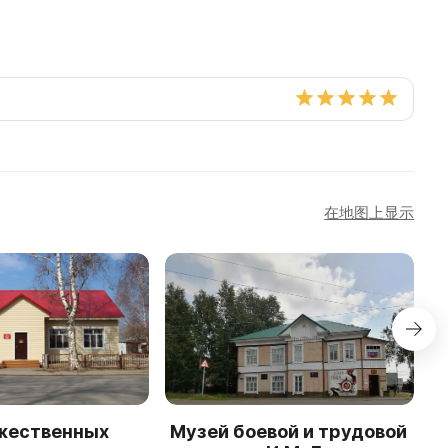
在地图上显示
жественных
Музей боевой и трудовой
М