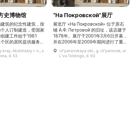
方史博物馆
“На Покровской”展厅
构建筑的纪念性建筑，按
展览厅 «На Покровской» 位于原石
的个人订制建造，受国家
铺 A.Ф. Петровой 的旧址，该店建于
1
创建工作始于1981
1878年。展厅于2001年3月6日开幕，
五个区的居民提供服务，
并在2006年至2009年期间进行了重建
三
罗斯各地区及国外的咨
和现代化改造。如今这里是一处100 平
 kray, Akshinskiy r-n., s.
Ulʹyanovskaya obl., g. Ulʹyanovsk, ul.
陈列吸引学生、教师、大
方米的宽敞场地，配备了现代展览设
筑
nina, d. 53
Lʹva Tolstogo, d. 63
体的关注。博物馆开展有
备、照明与报警系统。这里举办来自俄
志的工作，并举办区际会
罗斯及海外博物馆馆藏、私人收藏以及
（
最有价值的收藏包括：科
其他城市收藏的展览。«На
 的个人馆藏、匠人亚诺夫
Покровской» 展厅通过多种活动吸引
品、画家舍格洛夫 G.А.
了大批观众： ...