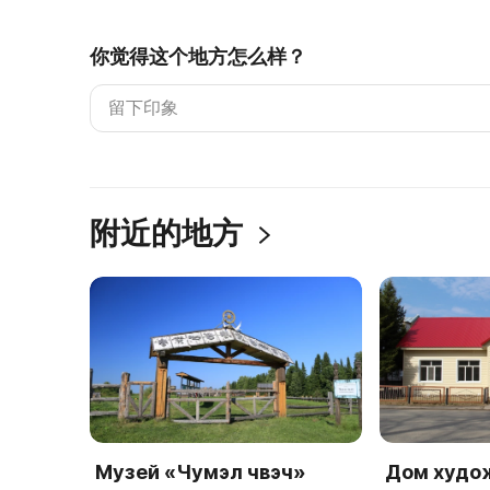
你觉得这个地方怎么样？
附近的地方
Музей «Чумэл чвэч»
Дом худо