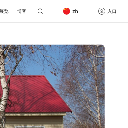
zh
展览
博客
入口