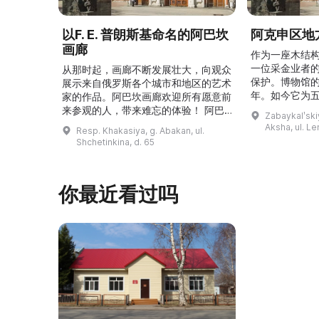
以F. E. 普朗斯基命名的阿巴坎
阿克申区地
画廊
作为一座木结
一位采金业者
从那时起，画廊不断发展壮大，向观众
保护。博物馆的
展示来自俄罗斯各个城市和地区的艺术
年。如今它为
家的作品。阿巴坎画廊欢迎所有愿意前
并接受来自俄
来参观的人，带来难忘的体验！ 阿巴
Zabaykalʹskiy
询。博物馆的
坎画廊的历史始于1976年，当时阿巴
Aksha, ul. Le
Resp. Khakasiya, g. Abakan, ul.
学生及其他群
坎市儿童美术学校的校长 Федор
Shchetinkina, d. 65
关生态与地方
Ефимович Пронских 决定在学校内
议和研讨会。
创建一座画廊。他写信给苏联美术学院
科索娃 V.Я.
通讯院士、俄罗斯苏维埃联邦社会主义
你最近看过吗
I.А. 的手工作
共和国人民艺术家 Б. Я. Ряузов，征
的素描与 ...
询如何更好地组织这项对学校而 ...