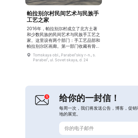
帕拉别尔村民间艺术与民族手
工艺之家
2016年，帕拉别尔村成立了北方土著
和少数民族的民间艺术与民族手工艺之
家。这里设有两个部门：手工艺品部和
帕拉别尔区画廊。第一部门收藏有骨制
品、鹿角与麋鹿角制品、木器和桦皮工
Tomskaya obl., Parabelʹskiy r-n., s.
艺品，展示北方土著的生活与艺术。这
Parabelʹ, ul. Sovet·skaya, d. 24
里还定期举办当地装饰性应用艺术大师
的展览，以及来自托木斯克州博物馆的
巡回展。第二部门以绘画作品的形式汇
集了纳里姆地区的编年史，展出俄罗斯
人民画家和荣誉大师的作品。民间艺术
之家定期举办大师班、讲解...
给你的一封信！
每周一次，我们将发送公告，博客，促销
地的展览。