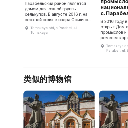
промысло
Парабельский район является
национал
домом для южной группы
с. Парабе
селькупов. В августе 2016 г. на
верхней поляне озера Оськино
В 2016 году в
был открыт этнографический
открыт Дом 
Tomskaya obl, s Parabelʹ, ul
музей селькупской культуры под
промыслов и
Tomskaya
названием «Чумэл чвэч (Земля с
ремесел кор
...
малочисленн
Tomskaya obl.
Здесь работа
Parabelʹ, ul.
художествен
类似的博物馆