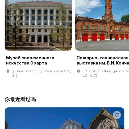
Музей современного
Пожарно-техническая
искусства Эрарта
выставка им. Б.И. Конч
g. Sankt-Peterburg, liniya. 29-ya V.O.,
g. Sankt-Peterburg, pr-kt. Bo
d. 2
V.O., d. 73
你最近看过吗