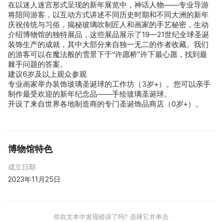
在以迷人迷宫形式呈现的新年展览中，神话人物——专业导游
将陪同游客，以互动方式讲述不同历史时期和不同大洲的新年
庆祝传统与习俗，揭秘玻璃吹制匠人和画家的手艺秘密，生动
介绍博物馆的独特展品，这些展品展示了19—21世纪全球圣诞
装饰生产的成就，其中大部分来自独一无二的作者收藏。我们
的游客可以在魔法般的雪景下于“许愿桥”许下最心愿，找到最
棘手问题的答案。
建议6岁及以上观众参观
专业画家举办装饰玻璃圣诞球的工作坊（3岁+）。您可以亲手
制作最受欢迎的新年纪念品——手绘玻璃圣诞球。
开设了来自世界各地制造商的专门圣诞饰品商店（0岁+）。
博物馆特色
成立日期
2023年11月25日
你在文本中发现错误了吗? 选择它并单击