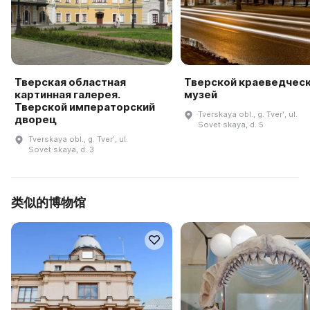
Тверская областная
Тверской краеведчес
картинная галерея.
музей
Тверской императорский
Tverskaya obl., g. Tverʹ, ul.
дворец
Sovet·skaya, d. 5
Tverskaya obl., g. Tverʹ, ul.
Sovet·skaya, d. 3
类似的博物馆