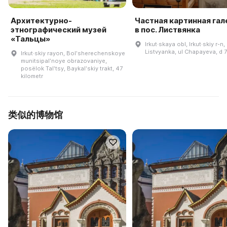
Архитектурно-
Частная картинная га
этнографический музей
в пос. Листвянка
«Тальцы»
Irkut·skaya obl, Irkut·skiy r-n,
Listvyanka, ul Chapayeva, d 
Irkut·skiy rayon, Bolʹsherechenskoye
munitsipalʹnoye obrazovaniye,
posëlok Talʹtsy, Baykalʹskiy trakt, 47
kilometr
类似的博物馆