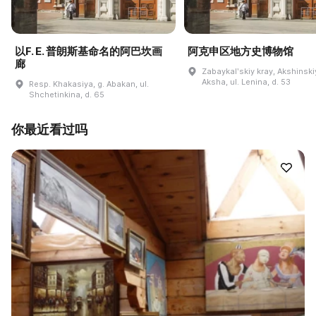
以F. E. 普朗斯基命名的阿巴坎画
阿克申区地方史博物馆
廊
Zabaykalʹskiy kray, Akshinskiy
Aksha, ul. Lenina, d. 53
Resp. Khakasiya, g. Abakan, ul.
Shchetinkina, d. 65
你最近看过吗