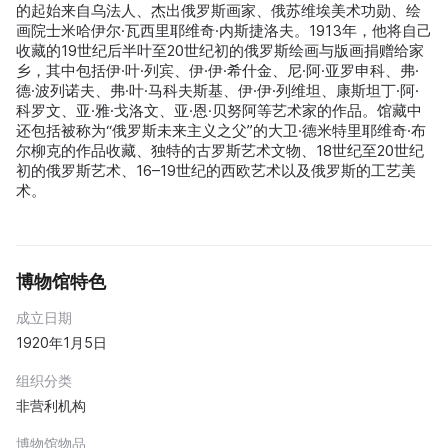
的起始来自乌法人、杰出俄罗斯画家、俄苏维埃美术功勋、绘
画院士米哈伊尔·瓦西里耶维奇·内斯捷洛夫。1913年，他将自己
收藏的19世纪后半叶至20世纪初的俄罗斯绘画与版画捐赠给家
乡，其中包括伊·叶·列宾、伊·伊·希什金、尼·阿·亚罗申科、弗·
德·波列诺夫、弗·叶·马科夫斯基、伊·伊·列维坦、康斯坦丁·阿·
科罗文、亚·雅·戈洛文、亚·恩·贝努阿等艺术家的作品。馆藏中
还包括被称为“俄罗斯未来主义之父”的大卫·德米特里耶维奇·布
尔柳克的作品收藏、独特的古罗斯艺术文物、18世纪至20世纪
初的俄罗斯艺术、16–19世纪的西欧艺术以及俄罗斯的工艺美
术。
博物馆特色
成立日期
1920年1月5日
组织分类
非营利机构
博物馆物品