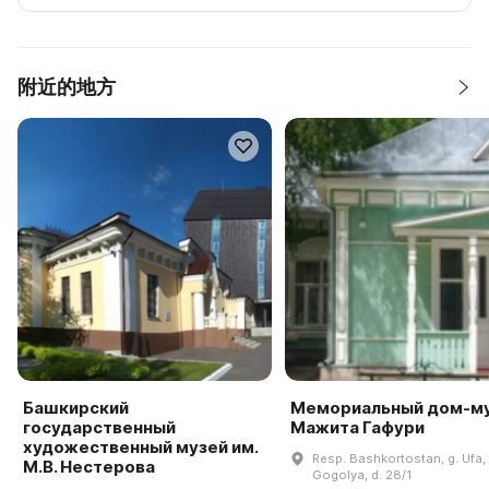
附近的地方
Башкирский
Мемориальный дом-м
государственный
Мажита Гафури
художественный музей им.
Resp. Bashkortostan, g. Ufa, 
М.В. Нестерова
Gogolya, d. 28/1