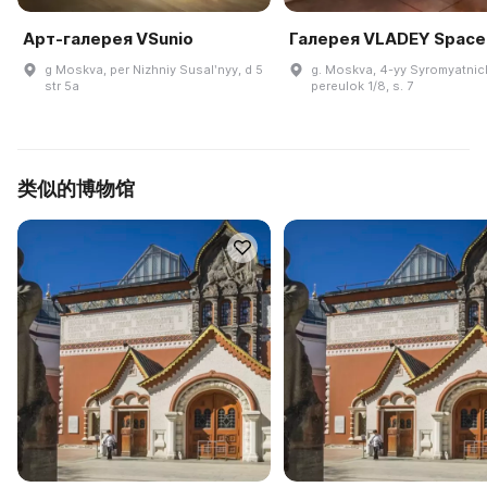
Арт-галерея VSunio
Галерея VLADEY Space
g Moskva, per Nizhniy Susalʹnyy, d 5
g. Moskva, 4-yy Syromyatnic
str 5a
pereulok 1/8, s. 7
类似的博物馆