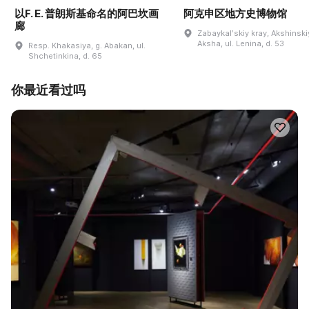
以F. E. 普朗斯基命名的阿巴坎画
阿克申区地方史博物馆
廊
Zabaykalʹskiy kray, Akshinskiy
Aksha, ul. Lenina, d. 53
Resp. Khakasiya, g. Abakan, ul.
Shchetinkina, d. 65
你最近看过吗