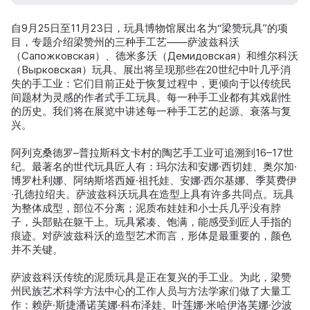
自9月25日至11月23日，玩具博物馆展出名为“梁赞玩具”的项
目，专题介绍梁赞州的三种手工艺——萨波兹科沃
（Сапожковская）、德米多沃（Демидовская）和维尔科沃
（Вырковская）玩具。展出将呈现那些在20世纪中叶几乎消
失的手工业：它们目前正处于恢复过程中，更倾向于以传统民
间题材为灵感的作者式手工玩具。每一种手工业都有其戏剧性
的历史。我们将在展览中讲述每一种手工艺的起源、衰落与复
兴。
阿列克桑德罗–普拉斯科文卡村的陶艺手工业可追溯到16–17世
纪。最著名的世代玩具匠人有：玛尔法和安娜·西切娃、奥尔加·
博罗杜利娜、阿纳斯塔西娅·祖托娃、安娜·西尔基娜、季莫费伊
·孔德拉绍夫。萨波兹科沃玩具在造型上具有许多共同点。玩具
为整体成型，部位不分离；泥质布娃娃和小士兵几乎没有脖
子，头部贴在躯干上。玩具紧凑、饱满，能感受到匠人手指的
痕迹。对萨波兹科沃的造型艺术而言，形体是最重要的，颜色
并不关键。
萨波兹科沃传统的泥质玩具是正在复兴的手工业。为此，梁赞
州民族艺术科学方法中心的工作人员与方法学家们做了大量工
作：赖萨·斯捷潘诺芙娜·科布泽娃、叶莲娜·米哈伊洛芙娜·沙波