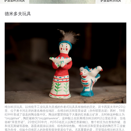
萨波兹科沃玩具
萨波兹科沃玩具
德米多夫玩具
维尔科沃玩具。以传统手工业玩具为灵感的作者式玩具具有独特的历史。距卡西莫夫市约20公
里、位于奥卡河左岸的著名梅舍拉地区，在维尔科沃和亚里金诺（亦作耶里吉诺）两村，19世
纪中叶形成了该县的陶业集中区。陶业的繁荣得益于大量的红色黏土矿床，古时称这种黏土为
“скуделья”，陶匠被称为“скудельники”。这种黏土在距离维尔科沃村约2公里处开采，当地
俗称“库里齐诺”。20世纪30年代，约350名匠人以陶艺养家糊口。整个村庄为出售制作罐、壶
和克瓦斯罐等器物。器皿表面涂以淡棕、棕色和绿色釉。 维尔科沃和亚里金诺的陶艺手工业被
视为失传，但如今仍有匠人的孙辈和曾孙辈居住于此。尤其重要的是，尽管现在维尔科沃无人