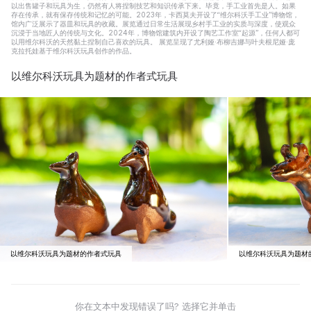
以出售罐子和玩具为生，仍然有人将捏制技艺和知识传承下来。毕竟，手工业首先是人。如果
存在传承，就有保存传统和记忆的可能。2023年，卡西莫夫开设了“维尔科沃手工业”博物馆，
馆内广泛展示了器皿和玩具的收藏。展览通过日常生活展现乡村手工业的实质与深度，使观众
沉浸于当地匠人的传统与文化。2024年，博物馆建筑内开设了陶艺工作室“起源”，任何人都可
以用维尔科沃的天然黏土捏制自己喜欢的玩具。 展览呈现了尤利娅·布柳吉娜与叶夫根尼娅·庞
克拉托娃基于维尔科沃玩具创作的作品。
以维尔科沃玩具为题材的作者式玩具
以维尔科沃玩具为题材的作者式玩具
以维尔科沃玩具为题材
你在文本中发现错误了吗? 选择它并单击