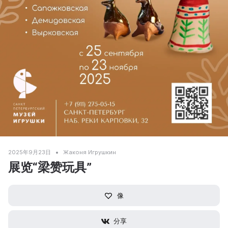
2025年9月23日
Жаконя Игрушкин
展览“梁赞玩具”
像
分享