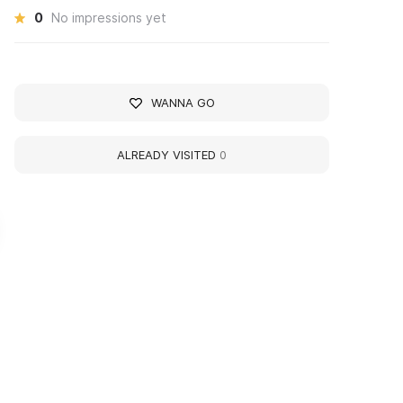
0
No impressions yet
WANNA GO
ALREADY VISITED
0
rikamye House Painting
Solikamsk Nature M
allery
Various workshops, lectures,
celebrations, exhibitions, pr
n 2019, thanks to the support of
and programs for children an
he Ministry of Culture of Perm Krai
adults are held at the museu
nd participation in a crowdfunding