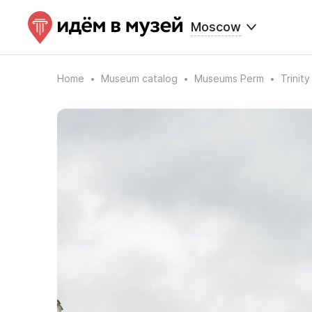
Moscow
Home
Museum catalog
Museums Perm
Trinit