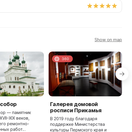
Show on map
360
 собор
Галерея домовой
P
росписи Прикамья
G
бор — памятник
VII–XIX веков,
В 2019 году благодаря
I
его ремонтно-
поддержке Министерства
t
нных работ
культуры Пермского края и
a