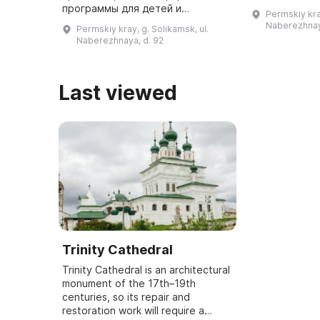
потребуется
программы для детей и
Permskiy kray
количество в
взрослых. Здесь можно посетить
Naberezhnay
Permskiy kray, g. Solikamsk, ul.
этим место в
презентации и лабораторные
Naberezhnaya, d. 92
работы, а также пройти
интерактивные ту ...
Last viewed
Trinity Cathedral
Trinity Cathedral is an architectural
monument of the 17th–19th
centuries, so its repair and
restoration work will require a