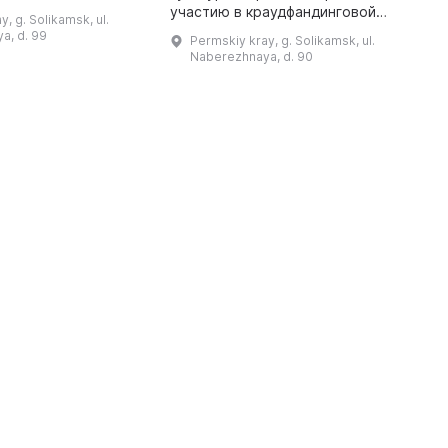
 значительное
участию в краудфандинговой
c
, g. Solikamsk, ul.
ремени. В связи с
кампании была открыта галерея,
s
a, d. 99
Permskiy kray, g. Solikamsk, ul.
ременно закрыто.
в которой представлена
Naberezhnaya, d. 90
Именно поэтому ...
коллекция уральской домовой
росписи из Соликамск ...