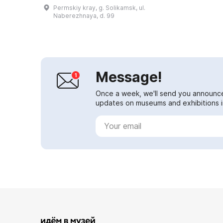
significant amount of time.
Permskiy kray, g. Solikamsk, ul.
Therefore the site is temporarily
Naberezhnaya, d. 99
closed. That ...
Message!
Once a week, we'll send you announc
updates on museums and exhibitions in