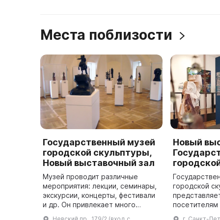
Места поблизости
Государственный музей
Новый вы
городской скульптуры,
Государст
Новый выставочный зал
городско
Музей проводит различные
Государстве
мероприятия: лекции, семинары,
городской ск
экскурсии, концерты, фестивали
представляе
и др. Он привлекает много
посетителям
посетителей и становится
зал, который
Невский пр., 179/2 (вход с
г. Санкт-Пе