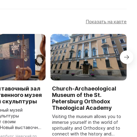
Показать на карте
ставочный зал
Church-Archaeological
S
венного музея
Museum of the St.
S
й скульптуры
Petersburg Orthodox
T
Theological Academy
S
нный музей
R
ульптуры
Visiting the museum allows you to
p
т своим
immerse yourself in the world of
m
 Новый выставочный
spirituality and Orthodoxy and to
t
 служит местом для
connect with the history and
тербург, Невский пр.,