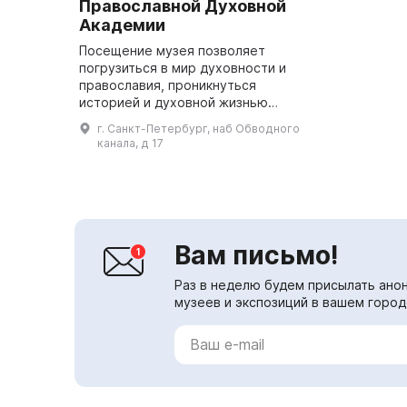
Православной Духовной
Академии
Посещение музея позволяет
погрузиться в мир духовности и
православия, проникнуться
историей и духовной жизнью
нашего города. Музей посвящён
г. Санкт-Петербург, наб Обводного
бывшим ленинградским
канала, д 17
митрополитам, которые были
изгнаны и...
Вам письмо!
Раз в неделю будем присылать анон
музеев и экспозиций в вашем город