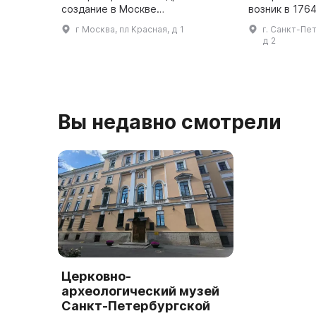
создание в Москве
возник в 1764
Исторического музея имени
императрицы Е
г Москва, пл Красная, д 1
г. Санкт-Пе
Цесаревича Александра
частное собр
д 2
Александровича. Эта дата
открыт для п
является днем основания одного
году на Д
...
Вы недавно смотрели
Церковно-
археологический музей
Санкт-Петербургской