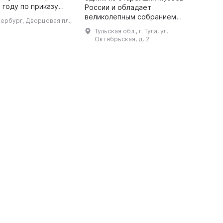
м
 году по приказу
России и обладает
к
катерины II, как
великолепным собранием
тербург, Дворцовая пл.,
и
ание. Музей был
огнестрельного и холодного
Тульская обл., г. Тула, ул.
о
осещения в 1852
оружия отечественного и
Октябрьская, д. 2
во ...
зарубежного производства. Он
позволяет проследить э ...