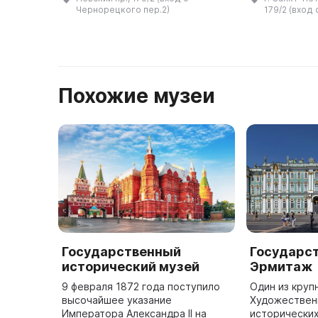
источником культурного
проведения 
Чернорецкого пер.2)
179/2 (вход
обогащения города.
креативных п
Государственный м ...
Похожие музеи
Государственный
Государс
исторический музей
Эрмитаж
9 февраля 1872 года поступило
Один из круп
высочайшее указание
Художественн
Императора Александра II на
исторических