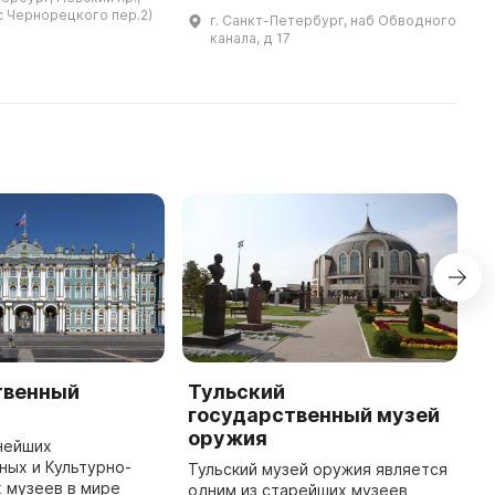
различных
spiritual life of our city. The
 с Чернорецкого пер.2)
г. Санкт-Петербург, наб Обводного
роектов. Здесь
museum is dedicated to the former
канала, д 17
можно найти как тематические ...
L ...
твенный
Тульский
М
государственный музей
М
оружия
в
нейших
Р
ых и Культурно-
Тульский музей оружия является
О
 музеев в мире
одним из старейших музеев