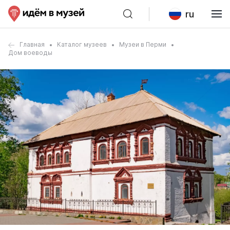
ru
Главная
Каталог музеев
Музеи в Перми
Дом воеводы